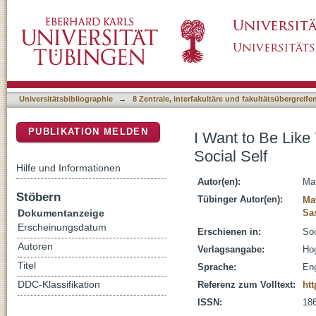
I Want to Be Like You Self-Regulation in the
DSpace Repositorium (Manakin basiert)
Universitätsbibliographie
→
8 Zentrale, interfakultäre und fakultätsübergreif
PUBLIKATION MELDEN
I Want to Be Like
Social Self
Hilfe und Informationen
Autor(en):
Mat
Stöbern
Tübinger Autor(en):
Ma
Dokumentanzeige
Sa
Erscheinungsdatum
Erschienen in:
Soc
Autoren
Verlagsangabe:
Hog
Titel
Sprache:
Eng
DDC-Klassifikation
Referenz zum Volltext:
htt
ISSN:
18