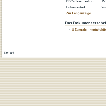
DDC-Klassifikation:
150
Dokumentart:
Wis
Zur Langanzeige
Das Dokument erschein
8 Zentrale, interfakult
Kontakt