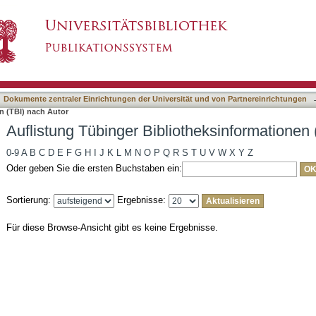
otheksinformationen (TBI) nach Autor
asiert)
Dokumente zentraler Einrichtungen der Universität und von Partnereinrichtungen
n (TBI) nach Autor
Auflistung Tübinger Bibliotheksinformationen 
0-9
A
B
C
D
E
F
G
H
I
J
K
L
M
N
O
P
Q
R
S
T
U
V
W
X
Y
Z
Oder geben Sie die ersten Buchstaben ein:
Sortierung:
Ergebnisse:
Für diese Browse-Ansicht gibt es keine Ergebnisse.