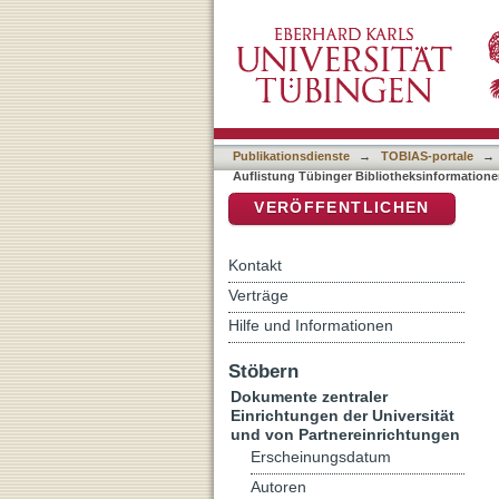
Auflistung Tübinger Bibli
DSpace Repositorium (Manakin b
Publikationsdienste
→
TOBIAS-portale
→
Auflistung Tübinger Bibliotheksinformatione
VERÖFFENTLICHEN
Kontakt
Verträge
Hilfe und Informationen
Stöbern
Dokumente zentraler
Einrichtungen der Universität
und von Partnereinrichtungen
Erscheinungsdatum
Autoren