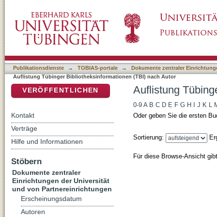
Auflistung Tübinger Bibliotheksinformationen
DSpace Repositorium (Manakin basiert)
Publikationsdienste
→
TOBIAS-portale
→
Dokumente zentraler Einrichtunge
Auflistung Tübinger Bibliotheksinformationen (TBI) nach Autor
Auflistung Tübing
VERÖFFENTLICHEN
0-9
A
B
C
D
E
F
G
H
I
J
K
L
Kontakt
Oder geben Sie die ersten Bu
Verträge
Sortierung:
Er
Hilfe und Informationen
Für diese Browse-Ansicht gib
Stöbern
Dokumente zentraler
Einrichtungen der Universität
und von Partnereinrichtungen
Erscheinungsdatum
Autoren