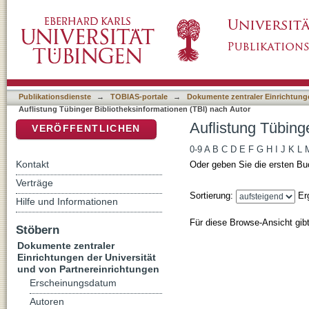
Auflistung Tübinger Bibliotheksinformationen
DSpace Repositorium (Manakin basiert)
Publikationsdienste
→
TOBIAS-portale
→
Dokumente zentraler Einrichtunge
Auflistung Tübinger Bibliotheksinformationen (TBI) nach Autor
Auflistung Tübing
VERÖFFENTLICHEN
0-9
A
B
C
D
E
F
G
H
I
J
K
L
Kontakt
Oder geben Sie die ersten Bu
Verträge
Sortierung:
Er
Hilfe und Informationen
Für diese Browse-Ansicht gib
Stöbern
Dokumente zentraler
Einrichtungen der Universität
und von Partnereinrichtungen
Erscheinungsdatum
Autoren