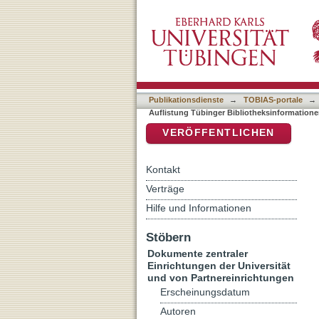
Auflistung Tübinger Bibli
DSpace Repositorium (Manakin b
Publikationsdienste
→
TOBIAS-portale
→
Auflistung Tübinger Bibliotheksinformatione
VERÖFFENTLICHEN
Kontakt
Verträge
Hilfe und Informationen
Stöbern
Dokumente zentraler
Einrichtungen der Universität
und von Partnereinrichtungen
Erscheinungsdatum
Autoren