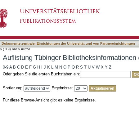
otheksinformationen (TBI) nach Autor
asiert)
Dokumente zentraler Einrichtungen der Universität und von Partnereinrichtungen
n (TBI) nach Autor
Auflistung Tübinger Bibliotheksinformationen 
0-9
A
B
C
D
E
F
G
H
I
J
K
L
M
N
O
P
Q
R
S
T
U
V
W
X
Y
Z
Oder geben Sie die ersten Buchstaben ein:
Sortierung:
Ergebnisse:
Für diese Browse-Ansicht gibt es keine Ergebnisse.