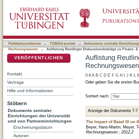
Auflistung Reutlinger Diskussionsbeiträge 
DSpace Repositorium (Manakin basiert)
Publikationsdienste
→
TOBIAS-portale
→
Dokumente zentraler Einrichtunge
Rechnungswesen
→
Auflistung Reutlinger Diskussionsbeiträge zu Finanz- 
Auflistung Reutli
VERÖFFENTLICHEN
Rechnungswesen 
Kontakt
0-9
A
B
C
D
E
F
G
H
I
J
K
L
Verträge
Oder geben Sie die ersten Bu
Hilfe und Informationen
Sortiert nach:
Stöbern
Dokumente zentraler
Anzeige der Dokumente 7-7
Einrichtungen der Universität
und von Partnereinrichtungen
The Impact of Basel III on t
Beyer, Hans-Martin
;
Meyer, T
Erscheinungsdatum
Rechnungswesen ; 2012,2
Autoren