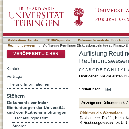
Auflistung Reutlinger Diskussionsbeiträge 
DSpace Repositorium (Manakin basiert)
Publikationsdienste
→
TOBIAS-portale
→
Dokumente zentraler Einrichtunge
Rechnungswesen
→
Auflistung Reutlinger Diskussionsbeiträge zu Finanz- 
Auflistung Reutli
VERÖFFENTLICHEN
Rechnungswesen 
Kontakt
0-9
A
B
C
D
E
F
G
H
I
J
K
L
Verträge
Oder geben Sie die ersten Bu
Hilfe und Informationen
Sortiert nach:
Stöbern
Dokumente zentraler
Anzeige der Dokumente 5-7
Einrichtungen der Universität
und von Partnereinrichtungen
Oldtimer als Wertanlage
Daxhammer, Rolf J.
;
Klein, K
Erscheinungsdatum
& Rechnungswesen ; 2015,1
Autoren