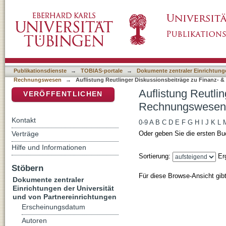
Auflistung Reutlinger Diskussionsbeiträge
DSpace Repositorium (Manakin basiert)
Klassifikation
Publikationsdienste
→
TOBIAS-portale
→
Dokumente zentraler Einrichtunge
Rechnungswesen
→
Auflistung Reutlinger Diskussionsbeiträge zu Finanz-
Auflistung Reutli
VERÖFFENTLICHEN
Rechnungswesen 
Kontakt
0-9
A
B
C
D
E
F
G
H
I
J
K
L
Verträge
Oder geben Sie die ersten Bu
Hilfe und Informationen
Sortierung:
Er
Stöbern
Für diese Browse-Ansicht gib
Dokumente zentraler
Einrichtungen der Universität
und von Partnereinrichtungen
Erscheinungsdatum
Autoren