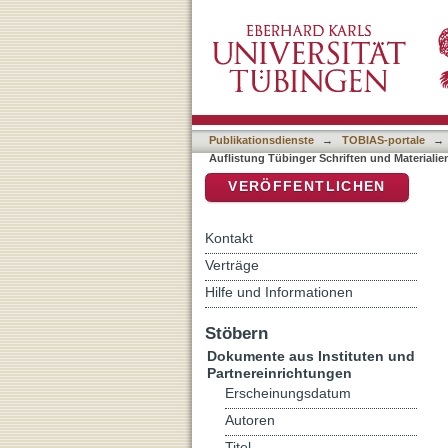
Auflistung Tübinger Schri
DSpace Repositorium (Manakin b
Publikationsdienste
→
TOBIAS-portale
→
Auflistung Tübinger Schriften und Materiali
VERÖFFENTLICHEN
Kontakt
Verträge
Hilfe und Informationen
Stöbern
Dokumente aus Instituten und
Partnereinrichtungen
Erscheinungsdatum
Autoren
Titel