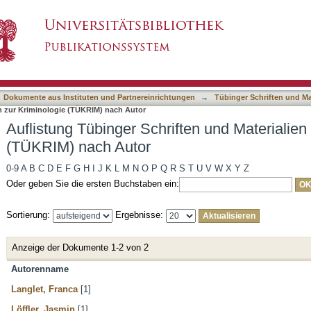
ften und Materialien zur Kriminologie (TÜKRIM
asiert)
Dokumente aus Instituten und Partnereinrichtungen
→
Tübinger Schriften und Ma
en zur Kriminologie (TÜKRIM) nach Autor
Auflistung Tübinger Schriften und Materialien
(TÜKRIM) nach Autor
0-9
A
B
C
D
E
F
G
H
I
J
K
L
M
N
O
P
Q
R
S
T
U
V
W
X
Y
Z
Oder geben Sie die ersten Buchstaben ein:
Sortierung:
Ergebnisse:
Anzeige der Dokumente 1-2 von 2
Autorenname
Langlet, Franca
[1]
Löffler, Jasmin
[1]