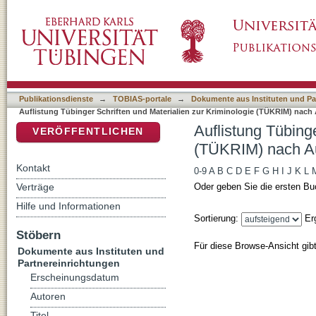
Auflistung Tübinger Schriften und Materiali
DSpace Repositorium (Manakin basiert)
Publikationsdienste
→
TOBIAS-portale
→
Dokumente aus Instituten und Pa
Auflistung Tübinger Schriften und Materialien zur Kriminologie (TÜKRIM) nach
Auflistung Tübinge
VERÖFFENTLICHEN
(TÜKRIM) nach A
Kontakt
0-9
A
B
C
D
E
F
G
H
I
J
K
L
Verträge
Oder geben Sie die ersten Bu
Hilfe und Informationen
Sortierung:
Er
Stöbern
Für diese Browse-Ansicht gib
Dokumente aus Instituten und
Partnereinrichtungen
Erscheinungsdatum
Autoren
Titel