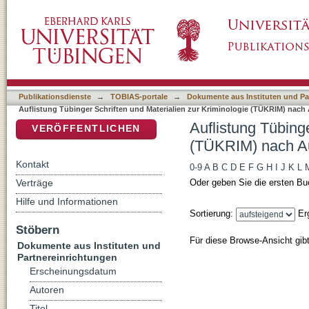
Auflistung Tübinger Schriften und Materiali
DSpace Repositorium (Manakin basiert)
Publikationsdienste
→
TOBIAS-portale
→
Dokumente aus Instituten und Pa
Auflistung Tübinger Schriften und Materialien zur Kriminologie (TÜKRIM) nach
Auflistung Tübinge
VERÖFFENTLICHEN
(TÜKRIM) nach A
Kontakt
0-9
A
B
C
D
E
F
G
H
I
J
K
L
Verträge
Oder geben Sie die ersten Bu
Hilfe und Informationen
Sortierung:
Er
Stöbern
Für diese Browse-Ansicht gib
Dokumente aus Instituten und
Partnereinrichtungen
Erscheinungsdatum
Autoren
Titel