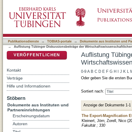
Auflistung Tübinger Diskussionsbeiträge der 
DSpace Repositorium (Manakin basiert)
"Zorell, Nico"
Publikationsdienste
→
TOBIAS-portale
→
Dokumente aus Instituten und Pa
→
Auflistung Tübinger Diskussionsbeiträge der Wirtschaftswissenschaftliche
Auflistung Tübing
VERÖFFENTLICHEN
Wirtschaftswissens
Kontakt
0-9
A
B
C
D
E
F
G
H
I
J
K
L
Verträge
Oder geben Sie die ersten Bu
Hilfe und Informationen
Sortiert nach:
Stöbern
Dokumente aus Instituten und
Anzeige der Dokumente 1-1
Partnereinrichtungen
The Export-Magnification Ef
Erscheinungsdatum
Kleinert, Jörn
;
Zorell, Nico
(
2
Autoren
Fakultät ; 330
Titel