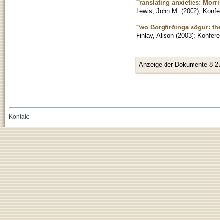
Translating anxieties: Morr
Lewis, John M.
(
2002
)
;
Konfe
Two Borgfirðinga sögur: th
Finlay, Alison
(
2003
)
;
Konfere
Anzeige der Dokumente 8-2
Kontakt