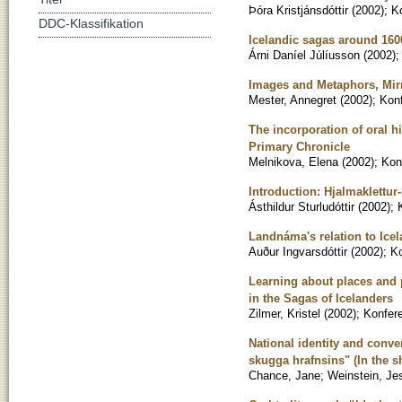
Þóra Kristjánsdóttir
(
2002
)
;
K
DDC-Klassifikation
Icelandic sagas around 1600
Árni Daníel Júlíusson
(
2002
)
Images and Metaphors, Mirr
Mester, Annegret
(
2002
)
;
Konf
The incorporation of oral hi
Primary Chronicle
Melnikova, Elena
(
2002
)
;
Kon
Introduction: Hjalmaklettur
Ásthildur Sturludóttir
(
2002
)
;
Landnáma's relation to Icel
Auður Ingvarsdóttir
(
2002
)
;
Ko
Learning about places and 
in the Sagas of Icelanders
Zilmer, Kristel
(
2002
)
;
Konfere
National identity and conv
skugga hrafnsins" (In the s
Chance, Jane
;
Weinstein, Je