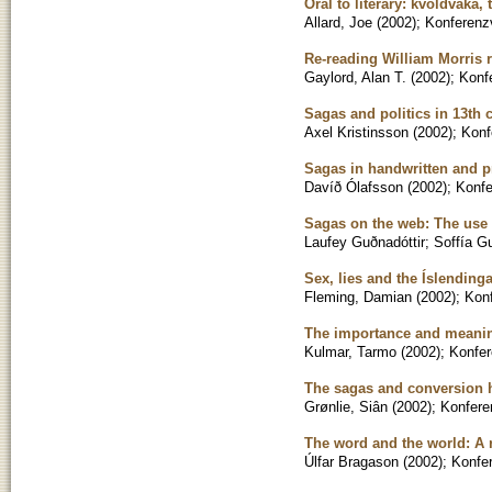
Oral to literary: kvöldvaka, t
Allard, Joe
(
2002
)
;
Konferenzv
Re-reading William Morris r
Gaylord, Alan T.
(
2002
)
;
Konf
Sagas and politics in 13th 
Axel Kristinsson
(
2002
)
;
Konf
Sagas in handwritten and p
Davíð Ólafsson
(
2002
)
;
Konfe
Sagas on the web: The use o
Laufey Guðnadóttir
;
Soffía G
Sex, lies and the Íslending
Fleming, Damian
(
2002
)
;
Konf
The importance and meaning
Kulmar, Tarmo
(
2002
)
;
Konfer
The sagas and conversion hi
Grønlie, Siân
(
2002
)
;
Konfere
The word and the world: A 
Úlfar Bragason
(
2002
)
;
Konfer