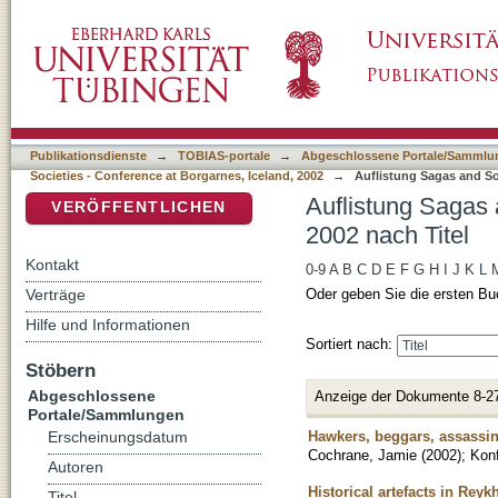
Auflistung Sagas and Societies - Conference 
DSpace Repositorium (Manakin basiert)
Publikationsdienste
→
TOBIAS-portale
→
Abgeschlossene Portale/Sammlu
Societies - Conference at Borgarnes, Iceland, 2002
→
Auflistung Sagas and Soc
Auflistung Sagas 
VERÖFFENTLICHEN
2002 nach Titel
Kontakt
0-9
A
B
C
D
E
F
G
H
I
J
K
L
Verträge
Oder geben Sie die ersten Bu
Hilfe und Informationen
Sortiert nach:
Stöbern
Abgeschlossene
Anzeige der Dokumente 8-2
Portale/Sammlungen
Hawkers, beggars, assassin
Erscheinungsdatum
Cochrane, Jamie
(
2002
)
;
Konf
Autoren
Historical artefacts in Reykh
Titel