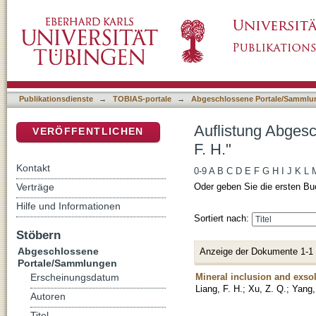
Auflistung Abgeschlossene Portale/Sammlung
DSpace Repositorium (Manakin basiert)
Publikationsdienste
→
TOBIAS-portale
→
Abgeschlossene Portale/Sammlu
Auflistung Abges
VERÖFFENTLICHEN
F. H."
Kontakt
0-9
A
B
C
D
E
F
G
H
I
J
K
L
Verträge
Oder geben Sie die ersten Bu
Hilfe und Informationen
Sortiert nach:
Stöbern
Abgeschlossene
Anzeige der Dokumente 1-1
Portale/Sammlungen
Mineral inclusion and exsol
Erscheinungsdatum
Liang, F. H.
;
Xu, Z. Q.
;
Yang,
Autoren
Titel