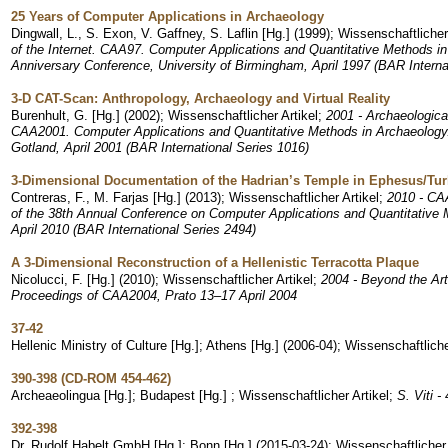
25 Years of Computer Applications in Archaeology
Dingwall, L., S. Exon, V. Gaffney, S. Laflin [Hg.]
(
1999
)
;
Wissenschaftlicher 
of the Internet. CAA97. Computer Applications and Quantitative Methods in
Anniversary Conference, University of Birmingham, April 1997 (BAR Interna
3-D CAT-Scan: Anthropology, Archaeology and Virtual Reality
Burenhult, G. [Hg.]
(
2002
)
;
Wissenschaftlicher Artikel
;
2001 - Archaeologica
CAA2001. Computer Applications and Quantitative Methods in Archaeology.
Gotland, April 2001 (BAR International Series 1016)
3-Dimensional Documentation of the Hadrian’s Temple in Ephesus/Tu
Contreras, F., M. Farjas [Hg.]
(
2013
)
;
Wissenschaftlicher Artikel
;
2010 - CA
of the 38th Annual Conference on Computer Applications and Quantitative 
April 2010 (BAR International Series 2494)
A 3-Dimensional Reconstruction of a Hellenistic Terracotta Plaque
Nicolucci, F. [Hg.]
(
2010
)
;
Wissenschaftlicher Artikel
;
2004 - Beyond the Arti
Proceedings of CAA2004, Prato 13–17 April 2004
37-42
Hellenic Ministry of Culture [Hg.]; Athens [Hg.]
(
2006-04
)
;
Wissenschaftliche
390-398 (CD-ROM 454-462)
Archeaeolingua [Hg.]; Budapest [Hg.]
;
Wissenschaftlicher Artikel
;
S. Viti -
392-398
Dr. Rudolf Habelt GmbH [Hg.]; Bonn [Hg.]
(
2015-03-24
)
;
Wissenschaftlicher 