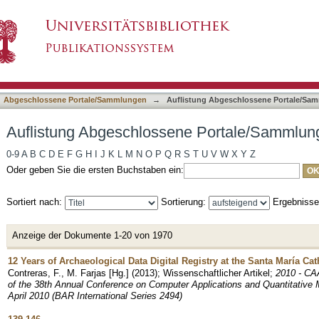
e Portale/Sammlungen nach Titel
asiert)
Abgeschlossene Portale/Sammlungen
→
Auflistung Abgeschlossene Portale/Sam
Auflistung Abgeschlossene Portale/Sammlung
0-9
A
B
C
D
E
F
G
H
I
J
K
L
M
N
O
P
Q
R
S
T
U
V
W
X
Y
Z
Oder geben Sie die ersten Buchstaben ein:
Sortiert nach:
Sortierung:
Ergebniss
Anzeige der Dokumente 1-20 von 1970
12 Years of Archaeological Data Digital Registry at the Santa María Cat
Contreras, F., M. Farjas [Hg.]
(
2013
)
;
Wissenschaftlicher Artikel
;
2010 - CA
of the 38th Annual Conference on Computer Applications and Quantitative 
April 2010 (BAR International Series 2494)