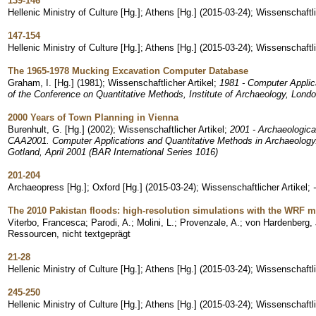
139-146
Hellenic Ministry of Culture [Hg.]; Athens [Hg.]
(
2015-03-24
)
;
Wissenschaftli
147-154
Hellenic Ministry of Culture [Hg.]; Athens [Hg.]
(
2015-03-24
)
;
Wissenschaftli
The 1965-1978 Mucking Excavation Computer Database
Graham, I. [Hg.]
(
1981
)
;
Wissenschaftlicher Artikel
;
1981 - Computer Applic
of the Conference on Quantitative Methods, Institute of Archaeology, Lond
2000 Years of Town Planning in Vienna
Burenhult, G. [Hg.]
(
2002
)
;
Wissenschaftlicher Artikel
;
2001 - Archaeologica
CAA2001. Computer Applications and Quantitative Methods in Archaeology.
Gotland, April 2001 (BAR International Series 1016)
201-204
Archaeopress [Hg.]; Oxford [Hg.]
(
2015-03-24
)
;
Wissenschaftlicher Artikel
;
The 2010 Pakistan floods: high-resolution simulations with the WRF 
Viterbo, Francesca
;
Parodi, A.
;
Molini, L.
;
Provenzale, A.
;
von Hardenberg, 
Ressourcen, nicht textgeprägt
21-28
Hellenic Ministry of Culture [Hg.]; Athens [Hg.]
(
2015-03-24
)
;
Wissenschaftli
245-250
Hellenic Ministry of Culture [Hg.]; Athens [Hg.]
(
2015-03-24
)
;
Wissenschaftli