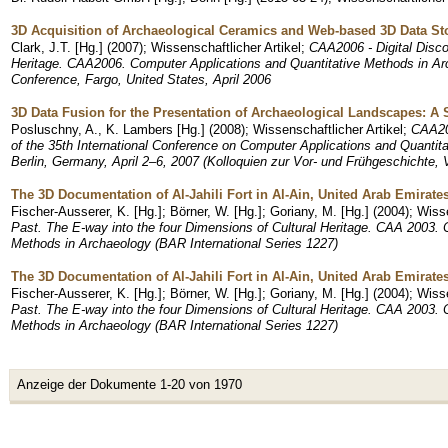
3D Acquisition of Archaeological Ceramics and Web-based 3D Data St
Clark, J.T. [Hg.]
(
2007
)
;
Wissenschaftlicher Artikel
;
CAA2006 - Digital Disc
Heritage. CAA2006. Computer Applications and Quantitative Methods in Ar
Conference, Fargo, United States, April 2006
3D Data Fusion for the Presentation of Archaeological Landscapes: A 
Posluschny, A., K. Lambers [Hg.]
(
2008
)
;
Wissenschaftlicher Artikel
;
CAA20
of the 35th International Conference on Computer Applications and Quantit
Berlin, Germany, April 2–6, 2007 (Kolloquien zur Vor- und Frühgeschichte, V
The 3D Documentation of Al-Jahili Fort in Al-Ain, United Arab Emirates
Fischer-Ausserer, K. [Hg.]; Börner, W. [Hg.]; Goriany, M. [Hg.]
(
2004
)
;
Wisse
Past. The E-way into the four Dimensions of Cultural Heritage. CAA 2003. 
Methods in Archaeology (BAR International Series 1227)
The 3D Documentation of Al-Jahili Fort in Al-Ain, United Arab Emirates
Fischer-Ausserer, K. [Hg.]; Börner, W. [Hg.]; Goriany, M. [Hg.]
(
2004
)
;
Wisse
Past. The E-way into the four Dimensions of Cultural Heritage. CAA 2003. 
Methods in Archaeology (BAR International Series 1227)
Anzeige der Dokumente 1-20 von 1970