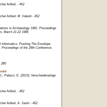
cher Artikel
;
- 452
cher Artikel
;
M. Valenti - 452
ations in Archaeology 1981. Proceedings
on, March 21-22 1986
l Informatics: Pushing The Envelope.
 Proceedings of the 29th Conference,
- 280
model
J.
;
Palazzi, E.
(
2013
)
;
Verschiedenartige
cher Artikel
;
- 452
cher Artikel
;
A. Sarris - 452