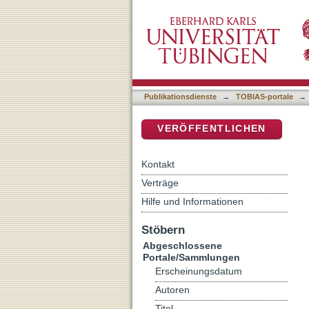
Auflistung Abgeschlossen
DSpace Repositorium (Manakin b
Publikationsdienste
→
TOBIAS-portale
→
VERÖFFENTLICHEN
Kontakt
Verträge
Hilfe und Informationen
Stöbern
Abgeschlossene
Portale/Sammlungen
Erscheinungsdatum
Autoren
Titel