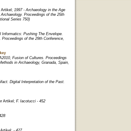
Artikel
;
1997 - Archaeology in the Age
 Archaeology. Proceedings of the 25th
tional Series 750)
l Informatics: Pushing The Envelope.
 Proceedings of the 29th Conference,
rkey
A2010, Fusion of Cultures. Proceedings
Methods in Archaeology, Granada, Spain,
fact. Digital Interpretation of the Past.
r Artikel
;
F. Iacotucci - 452
 428
Artikel
;
- 427