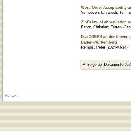
Word Order Acceptability 
Verhoeven, Elisabeth
;
Temme
Zipf's law of abbreviation 
Bentz, Christian
;
Ferrer-i-Ca
Das ZOERR an der Universit
Baden-Württemberg
Rempis, Peter
(
2024-03-14
)
;
Anzeige der Dokumente 353
Kontakt