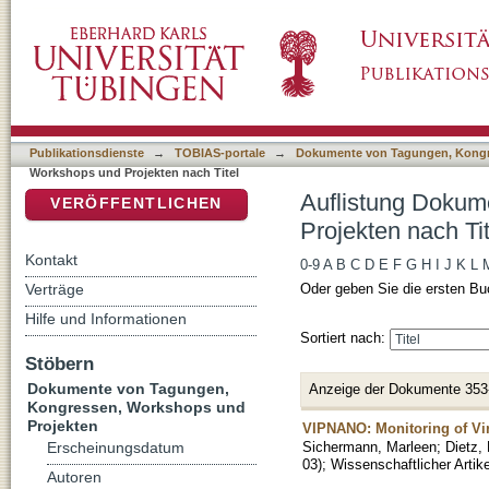
Auflistung Dokumente von Tagungen, Kongre
DSpace Repositorium (Manakin basiert)
Publikationsdienste
→
TOBIAS-portale
→
Dokumente von Tagungen, Kongr
Workshops und Projekten nach Titel
Auflistung Dokum
VERÖFFENTLICHEN
Projekten nach Tit
Kontakt
0-9
A
B
C
D
E
F
G
H
I
J
K
L
Verträge
Oder geben Sie die ersten Bu
Hilfe und Informationen
Sortiert nach:
Stöbern
Dokumente von Tagungen,
Anzeige der Dokumente 353
Kongressen, Workshops und
Projekten
VIPNANO: Monitoring of Vir
Sichermann, Marleen
;
Dietz,
Erscheinungsdatum
03
)
;
Wissenschaftlicher Artike
Autoren