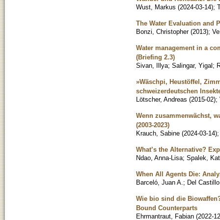
Wust, Markus
(
2024-03-14
)
;
The Water Evaluation and P
Bonzi, Christopher
(
2013
)
;
Ve
Water management in a comp
(Briefing 2.3)
Sivan, Illya
;
Salingar, Yigal
;
R
»Wäschpi, Heustöffel, Zimm
schweizerdeutschen Insek
Lötscher, Andreas
(
2015-02
)
;
Wenn zusammenwächst, was 
(2003-2023)
Krauch, Sabine
(
2024-03-14
)
What’s the Alternative? Exp
Ndao, Anna-Lisa
;
Spalek, Kat
When All Agents Die: Analy
Barceló, Juan A.
;
Del Castillo
Wie bio sind die Biowaffen
Bound Counterparts
Ehrmantraut, Fabian
(
2022-12