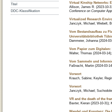
Virtual Kinship Networks: 
Titel
Allison, James R.
(
2023-10-3
Conference on Computer Appl
DDC-Klassifikation
Virtualized Research Envi
Janczyk, Michael
;
Wiebelt, B
Vom Bestandsaufbau zu Fla
Universitätsbibliothek Tüb
Dammeier, Johanna
(
2024-03
Vom Papier zum Digitalen: 
Walter, Thomas
(
2024-03-14
)
Vom Sammeln und Informie
Faßnacht, Martin
(
2024-03-14
Vorwort
Krauch, Sabine
;
Keyler, Regi
Vorwort
Janczyk, Michael
;
Suchodolet
VR and the death of the fr
Baxter, Kieran
(
2023-10-31
)
;
Wandel und Konstanz: Die 