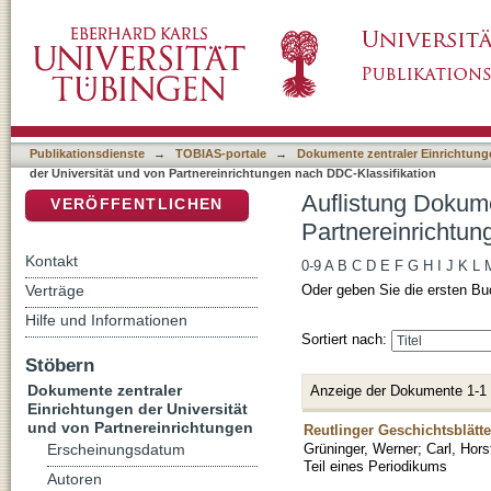
Auflistung Dokumente zentraler Einrichtunge
DSpace Repositorium (Manakin basiert)
DDC-Klassifikation "333.7"
Publikationsdienste
→
TOBIAS-portale
→
Dokumente zentraler Einrichtunge
der Universität und von Partnereinrichtungen nach DDC-Klassifikation
Auflistung Dokume
VERÖFFENTLICHEN
Partnereinrichtun
Kontakt
0-9
A
B
C
D
E
F
G
H
I
J
K
L
Verträge
Oder geben Sie die ersten Bu
Hilfe und Informationen
Sortiert nach:
Stöbern
Dokumente zentraler
Anzeige der Dokumente 1-1
Einrichtungen der Universität
und von Partnereinrichtungen
Reutlinger Geschichtsblätt
Grüninger, Werner
;
Carl, Hors
Erscheinungsdatum
Teil eines Periodikums
Autoren