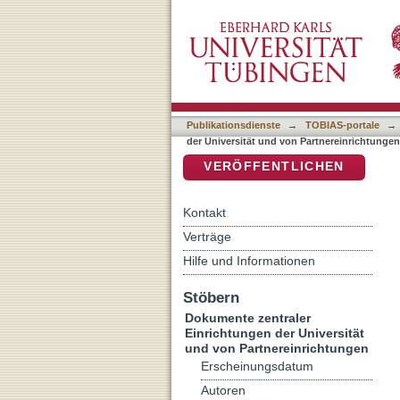
Auflistung Dokumente zent
DSpace Repositorium (Manakin b
DDC-Klassifikation "320"
Publikationsdienste
→
TOBIAS-portale
→
der Universität und von Partnereinrichtunge
VERÖFFENTLICHEN
Kontakt
Verträge
Hilfe und Informationen
Stöbern
Dokumente zentraler
Einrichtungen der Universität
und von Partnereinrichtungen
Erscheinungsdatum
Autoren