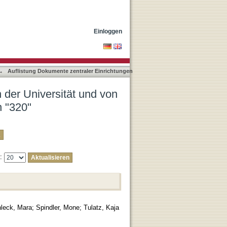
artnereinrichtungen nach
Einloggen
→
Auflistung Dokumente zentraler Einrichtungen
 der Universität und von
n "320"
e:
leck, Mara
;
Spindler, Mone
;
Tulatz, Kaja