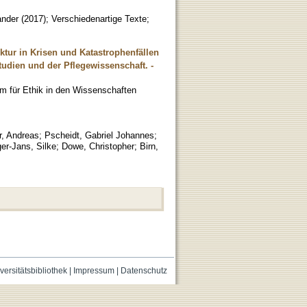
ander
(
2017
)
;
Verschiedenartige Texte
;
ktur in Krisen und Katastrophenfällen
tudien und der Pflegewissenschaft. -
um für Ethik in den Wissenschaften
r, Andreas
;
Pscheidt, Gabriel Johannes
;
er-Jans, Silke
;
Dowe, Christopher
;
Birn,
versitätsbibliothek
|
Impressum
|
Datenschutz