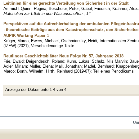
Leitlinien für eine gerechte Verteilung von Sicherheit in der Stadt
Ammicht Quinn, Regina
;
Bescherer, Peter
;
Gabel, Friedrich
;
Krahmer, Alex
Materialien zur Ethik in den Wissenschaften ; 14
Perspektiven auf die Aufrechterhaltung der ambulanten Pflegeinfrastru
: theoretische Beiträge aus dem Katastrophenschutz, den Sicherheitss
AUPIK Working Paper 1
Krüger, Marco
;
Ewers, Michael
;
Oschmiansky, Heidi
;
Internationalen Zentr
(IZEW)
(
2021
)
;
Verschiedenartige Texte
Reutlinger Geschichtsblätter Neue Folge Nr. 57, Jahrgang 2018
Frie, Ewald
;
Deigendesch, Roland
;
Kuhn, Lukas
;
Schulz, Nils Marvin
;
Baue
Adler, Miriam
;
Müller, Elena
;
Mall, Jonathan
;
Madel, Bernhard
;
Knappenberg
Marco
;
Borth, Wilhelm
;
Hirth, Reinhard
(
2019-07
)
;
Teil eines Periodikums
Anzeige der Dokumente 1-4 von 4
Uni