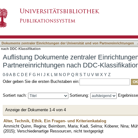
raler Einrichtungen der Universität und von P
asiert)
Dokumente zentraler Einrichtungen der Universität und von Partnereinrichtungen
n nach DDC-Klassifikation
Auflistung Dokumente zentraler Einrichtungen
Partnereinrichtungen nach DDC-Klassifikatio
0-9
A
B
C
D
E
F
G
H
I
J
K
L
M
N
O
P
Q
R
S
T
U
V
W
X
Y
Z
Oder geben Sie die ersten Buchstaben ein:
Sortiert nach:
Sortierung:
Ergebniss
Anzeige der Dokumente 1-4 von 4
Alter, Technik, Ethik. Ein Fragen- und Kriterienkatalog
Ammicht Quinn, Regina
;
Beimborn, Maria
;
Kadi, Selma
;
Köberer, Nina
;
Müh
(
2015
)
;
Verschiedenartige Ressourcen, nicht textgeprägt