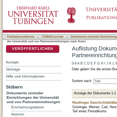
Auflistung Dokumente zentraler Einrichtunge
DSpace Repositorium (Manakin basiert)
Autor "Kemmler, Klaus"
Publikationsdienste
→
TOBIAS-portale
→
Dokumente zentraler Einrichtunge
der Universität und von Partnereinrichtungen nach Autor
Auflistung Dokume
VERÖFFENTLICHEN
Partnereinrichtun
Kontakt
0-9
A
B
C
D
E
F
G
H
I
J
K
L
Verträge
Oder geben Sie die ersten Bu
Hilfe und Informationen
Sortiert nach:
Stöbern
Dokumente zentraler
Anzeige der Dokumente 1-1
Einrichtungen der Universität
und von Partnereinrichtungen
Reutlinger Geschichtsblätt
Grüninger, Werner
;
Carl, Hors
Erscheinungsdatum
Teil eines Periodikums
Autoren