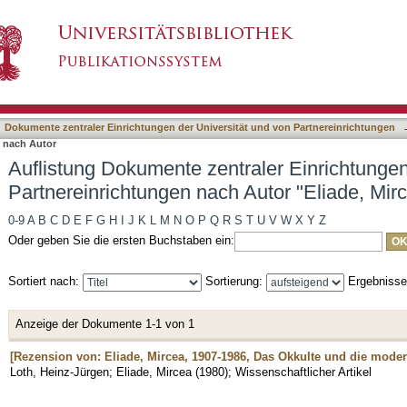
raler Einrichtungen der Universität und von P
asiert)
Dokumente zentraler Einrichtungen der Universität und von Partnereinrichtungen
n nach Autor
Auflistung Dokumente zentraler Einrichtungen
Partnereinrichtungen nach Autor "Eliade, Mir
0-9
A
B
C
D
E
F
G
H
I
J
K
L
M
N
O
P
Q
R
S
T
U
V
W
X
Y
Z
Oder geben Sie die ersten Buchstaben ein:
Sortiert nach:
Sortierung:
Ergebniss
Anzeige der Dokumente 1-1 von 1
[Rezension von: Eliade, Mircea, 1907-1986, Das Okkulte und die moder
Loth, Heinz-Jürgen
;
Eliade, Mircea
(
1980
)
;
Wissenschaftlicher Artikel