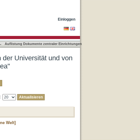
artnereinrichtungen nach
Einloggen
→
Auflistung Dokumente zentraler Einrichtungen
 der Universität und von
cea"
e:
ne Welt]