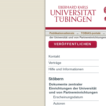
Auflistung Dokumente zent
DSpace Repositorium (Manakin b
Autor "Eliade, Mircea"
Publikationsdienste
→
TOBIAS-portale
→
der Universität und von Partnereinrichtunge
VERÖFFENTLICHEN
Kontakt
Verträge
Hilfe und Informationen
Stöbern
Dokumente zentraler
Einrichtungen der Universität
und von Partnereinrichtungen
Erscheinungsdatum
Autoren