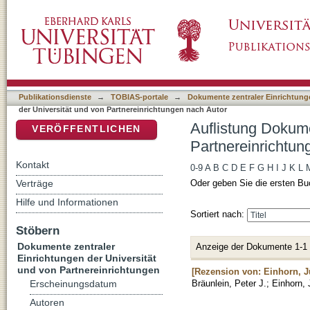
Auflistung Dokumente zentraler Einrichtunge
DSpace Repositorium (Manakin basiert)
Autor "Einhorn, Jürgen Werinhard"
Publikationsdienste
→
TOBIAS-portale
→
Dokumente zentraler Einrichtunge
der Universität und von Partnereinrichtungen nach Autor
Auflistung Dokume
VERÖFFENTLICHEN
Partnereinrichtun
Kontakt
0-9
A
B
C
D
E
F
G
H
I
J
K
L
Verträge
Oder geben Sie die ersten Bu
Hilfe und Informationen
Sortiert nach:
Stöbern
Dokumente zentraler
Anzeige der Dokumente 1-1
Einrichtungen der Universität
und von Partnereinrichtungen
[Rezension von: Einhorn, Jü
Bräunlein, Peter J.
;
Einhorn,
Erscheinungsdatum
Autoren