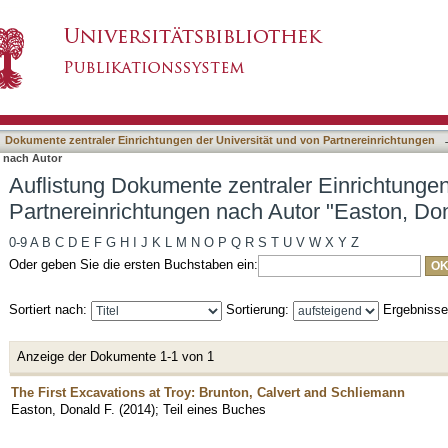
raler Einrichtungen der Universität und von P
asiert)
Dokumente zentraler Einrichtungen der Universität und von Partnereinrichtungen
n nach Autor
Auflistung Dokumente zentraler Einrichtungen
Partnereinrichtungen nach Autor "Easton, Don
0-9
A
B
C
D
E
F
G
H
I
J
K
L
M
N
O
P
Q
R
S
T
U
V
W
X
Y
Z
Oder geben Sie die ersten Buchstaben ein:
Sortiert nach:
Sortierung:
Ergebniss
Anzeige der Dokumente 1-1 von 1
The First Excavations at Troy: Brunton, Calvert and Schliemann
Easton, Donald F.
(
2014
)
;
Teil eines Buches