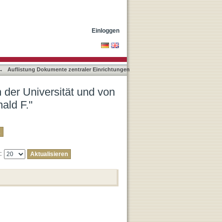
artnereinrichtungen nach
Einloggen
→
Auflistung Dokumente zentraler Einrichtungen
 der Universität und von
ald F."
e: