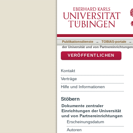
Auflistung Dokumente zent
DSpace Repositorium (Manakin b
Autor "Easton, Donald F."
Publikationsdienste
→
TOBIAS-portale
→
der Universität und von Partnereinrichtunge
VERÖFFENTLICHEN
Kontakt
Verträge
Hilfe und Informationen
Stöbern
Dokumente zentraler
Einrichtungen der Universität
und von Partnereinrichtungen
Erscheinungsdatum
Autoren