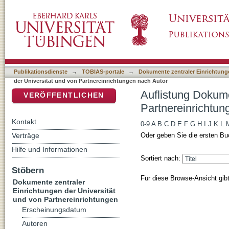
Auflistung Dokumente zentraler Einrichtunge
DSpace Repositorium (Manakin basiert)
Autor "Dietrich, Julia"
Publikationsdienste
→
TOBIAS-portale
→
Dokumente zentraler Einrichtunge
der Universität und von Partnereinrichtungen nach Autor
Auflistung Dokume
VERÖFFENTLICHEN
Partnereinrichtung
Kontakt
0-9
A
B
C
D
E
F
G
H
I
J
K
L
Verträge
Oder geben Sie die ersten Bu
Hilfe und Informationen
Sortiert nach:
Stöbern
Für diese Browse-Ansicht gib
Dokumente zentraler
Einrichtungen der Universität
und von Partnereinrichtungen
Erscheinungsdatum
Autoren