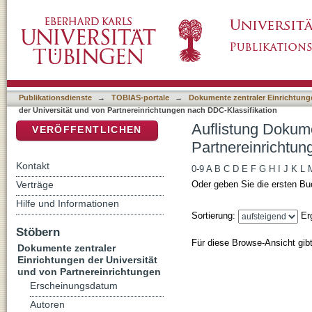
Auflistung Dokumente zentraler Einrichtunge
DSpace Repositorium (Manakin basiert)
DDC-Klassifikation
Publikationsdienste
→
TOBIAS-portale
→
Dokumente zentraler Einrichtunge
der Universität und von Partnereinrichtungen nach DDC-Klassifikation
Auflistung Dokume
VERÖFFENTLICHEN
Partnereinrichtun
Kontakt
0-9
A
B
C
D
E
F
G
H
I
J
K
L
Verträge
Oder geben Sie die ersten Bu
Hilfe und Informationen
Sortierung:
Er
Stöbern
Für diese Browse-Ansicht gib
Dokumente zentraler
Einrichtungen der Universität
und von Partnereinrichtungen
Erscheinungsdatum
Autoren