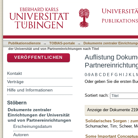
Auflistung Dokumente zentraler Einrichtunge
DSpace Repositorium (Manakin basiert)
Titel
Publikationsdienste
→
TOBIAS-portale
→
Dokumente zentraler Einrichtunge
der Universität und von Partnereinrichtungen nach Titel
Auflistung Dokume
VERÖFFENTLICHEN
Partnereinrichtun
Kontakt
0-9
A
B
C
D
E
F
G
H
I
J
K
L
Verträge
Oder geben Sie die ersten Bu
Hilfe und Informationen
Sortiert nach:
Stöbern
Dokumente zentraler
Anzeige der Dokumente 219
Einrichtungen der Universität
und von Partnereinrichtungen
Solidarisches Sorgen : zum
Schumacher, Tim
;
Scheer, M
Erscheinungsdatum
Autoren
Some Important Conceptual 