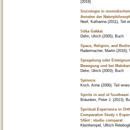
(
2019
)
Soziologie in monistischen
Annalen der Naturphilosop
Neef, Katharina
(
2011
)
;
Teil 
Sōka Gakkai
Dehn, Ulrich
(
2005
)
;
Buch
Space, Religion, and Bodie
Radermacher, Martin
(
2016
)
;
Spiegelung oder Enteignung
Bewegung und bei Mahikar
Dehn, Ulrich
(
2003
)
;
Buch
Spinoza
Koch, Anne
(
2006
)
;
Teil eine
Spirits in and of Southeast
Bräunlein, Peter J.
(
2013
)
;
Bu
Spiritual Experience in Ort
Comparative Study = Experie
Sfânt : studiu comparat
Kleinhempel, Ullrich Relebogi