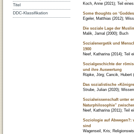
Koch, Anne
(
2021
)
;
Teil eine
Titel
DDC-Klassifikation
Some thoughts on ‘Goddess
Egeler, Matthias
(
2012
)
;
Wisse
Die soziale Lage der Musli
Malik, Jamal
(
2000
)
;
Buch
Sozialenergetik und Mensch
1900
Neef, Katharina
(
2014
)
;
Teil 
Sozialgeschichte der römis
und ihre Auswertung
Rüpke, Jörg
;
Cancik, Hubert
Das sozialistische »Königre
Strube, Julian
(
2020
)
;
Wissens
Sozialwissenschaft unter e
Naturphilosophie" zwische
Neef, Katharina
(
2011
)
;
Teil 
Soziologie auf Abwegen?: 
sind
Wagenseil, Kris
;
Religionswi