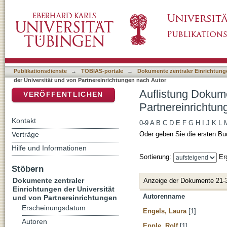
Auflistung Dokumente zentraler Einrichtunge
DSpace Repositorium (Manakin basiert)
Autor
Publikationsdienste
→
TOBIAS-portale
→
Dokumente zentraler Einrichtunge
der Universität und von Partnereinrichtungen nach Autor
Auflistung Dokume
VERÖFFENTLICHEN
Partnereinrichtun
Kontakt
0-9
A
B
C
D
E
F
G
H
I
J
K
L
Verträge
Oder geben Sie die ersten Bu
Hilfe und Informationen
Sortierung:
Er
Stöbern
Dokumente zentraler
Anzeige der Dokumente 21-
Einrichtungen der Universität
Autorenname
und von Partnereinrichtungen
Erscheinungsdatum
Engels, Laura
[1]
Autoren
Epple, Rolf
[1]