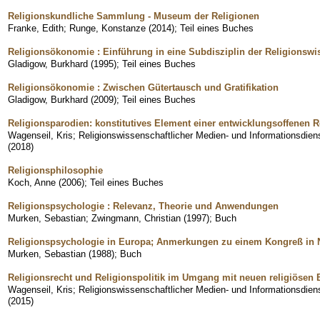
Religionskundliche Sammlung - Museum der Religionen
Franke, Edith
;
Runge, Konstanze
(
2014
)
;
Teil eines Buches
Religionsökonomie : Einführung in eine Subdisziplin der Religionswi
Gladigow, Burkhard
(
1995
)
;
Teil eines Buches
Religionsökonomie : Zwischen Gütertausch und Gratifikation
Gladigow, Burkhard
(
2009
)
;
Teil eines Buches
Religionsparodien: konstitutives Element einer entwicklungsoffenen Re
Wagenseil, Kris
;
Religionswissenschaftlicher Medien- und Informationsdi
(
2018
)
Religionsphilosophie
Koch, Anne
(
2006
)
;
Teil eines Buches
Religionspsychologie : Relevanz, Theorie und Anwendungen
Murken, Sebastian
;
Zwingmann, Christian
(
1997
)
;
Buch
Religionspsychologie in Europa; Anmerkungen zu einem Kongreß in
Murken, Sebastian
(
1988
)
;
Buch
Religionsrecht und Religionspolitik im Umgang mit neuen religiöse
Wagenseil, Kris
;
Religionswissenschaftlicher Medien- und Informationsdi
(
2015
)