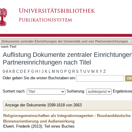
raler Einrichtungen der Universität und von P
asiert)
Dokumente zentraler Einrichtungen der Universität und von Partnereinrichtungen
 nach Titel
Auflistung Dokumente zentraler Einrichtungen
Partnereinrichtungen nach Titel
0-9
A
B
C
D
E
F
G
H
I
J
K
L
M
N
O
P
Q
R
S
T
U
V
W
X
Y
Z
Oder geben Sie die ersten Buchstaben ein:
Sortiert nach:
Sortierung:
Ergebniss
Anzeige der Dokumente 1599-1618 von 2663
Religionsgemeinschaften als Integrationsagenten : Russlanddeutsch
Binnenorientierung und Außenwirkung
Elwert, Frederik
(
2013
)
;
Teil eines Buches