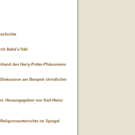
eschichte
ch Bahā’u’llāh
 anhand des Harry-Potter-Phänomens
Diskussion am Beispiel christlicher
wart. Herausgegeben von Karl-Heinz
eligionsunterrichts im Spiegel