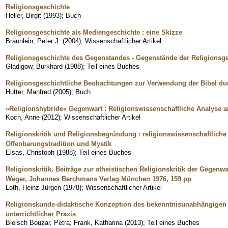
Religionsgeschichte
Heller, Birgit
(
1993
)
;
Buch
Religionsgeschichte als Mediengeschichte : eine Skizze
Bräunlein, Peter J.
(
2004
)
;
Wissenschaftlicher Artikel
Religionsgeschichte des Gegenstandes - Gegenstände der Religionsg
Gladigow, Burkhard
(
1988
)
;
Teil eines Buches
Religionsgeschichtliche Beobachtungen zur Verwendung der Bibel dur
Hutter, Manfred
(
2005
)
;
Buch
»Religionshybride« Gegenwart : Religionswissenschaftliche Analyse
Koch, Anne
(
2012
)
;
Wissenschaftlicher Artikel
Religionskritik und Religionsbegründung : religionswissenschaftliche 
Offenbarungstradition und Mystik
Elsas, Christoph
(
1988
)
;
Teil eines Buches
Religionskritik. Beiträge zur atheistischen Religionskritik der Gegen
Weger, Johannes Berchmans Verlag München 1976, 159 pp
Loth, Heinz-Jürgen
(
1978
)
;
Wissenschaftlicher Artikel
Religionskunde-didaktische Konzeption des bekenntnisunabhängigen R
unterrichtlicher Praxis
Bleisch Bouzar, Petra
;
Frank, Katharina
(
2013
)
;
Teil eines Buches