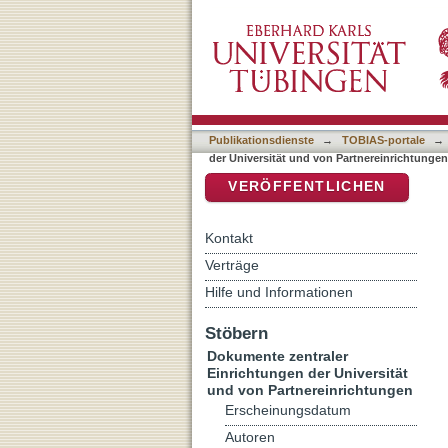
Auflistung Dokumente zent
DSpace Repositorium (Manakin b
Titel
Publikationsdienste
→
TOBIAS-portale
→
der Universität und von Partnereinrichtungen
VERÖFFENTLICHEN
Kontakt
Verträge
Hilfe und Informationen
Stöbern
Dokumente zentraler
Einrichtungen der Universität
und von Partnereinrichtungen
Erscheinungsdatum
Autoren