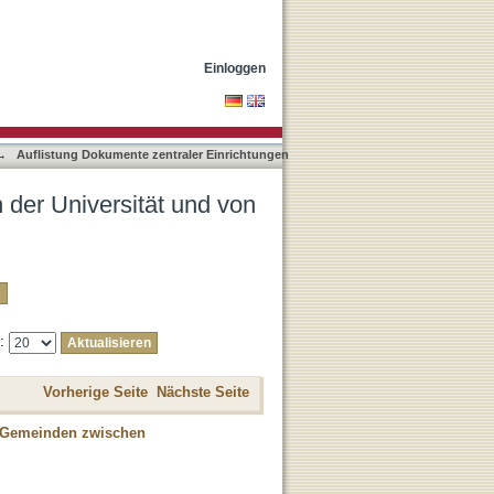
artnereinrichtungen nach
Einloggen
→
Auflistung Dokumente zentraler Einrichtungen
 der Universität und von
e:
Vorherige Seite
Nächste Seite
e Gemeinden zwischen