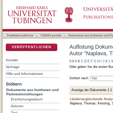
Auflistung Dokumente aus Instituten und Pa
DSpace Repositorium (Manakin basiert)
Publikationsdienste
→
TOBIAS-portale
→
Dokumente aus Instituten und Pa
Auflistung Dokume
VERÖFFENTLICHEN
Autor "Naplava, 
Kontakt
0-9
A
B
C
D
E
F
G
H
I
J
K
L
Verträge
Oder geben Sie die ersten Bu
Hilfe und Informationen
Sortiert nach:
Stöbern
Dokumente aus Instituten und
Anzeige der Dokumente 1-1
Partnereinrichtungen
Ländervergleichende Analy
Erscheinungsdatum
Naplava, Thomas
;
Kersting, 
Autoren
Titel