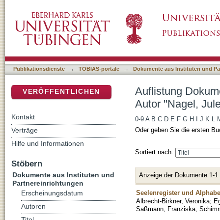
Auflistung Dokumente aus Instituten und Par
DSpace Repositorium (Manakin basiert)
Publikationsdienste
→
TOBIAS-portale
→
Dokumente aus Instituten und Pa
Auflistung Dokume
VERÖFFENTLICHEN
Autor "Nagel, Jul
Kontakt
0-9
A
B
C
D
E
F
G
H
I
J
K
L
Verträge
Oder geben Sie die ersten Bu
Hilfe und Informationen
Sortiert nach:
Stöbern
Dokumente aus Instituten und
Anzeige der Dokumente 1-1
Partnereinrichtungen
Seelenregister und Alphab
Erscheinungsdatum
Albrecht-Birkner, Veronika
;
Eg
Autoren
Saßmann, Franziska
;
Schimm
Titel