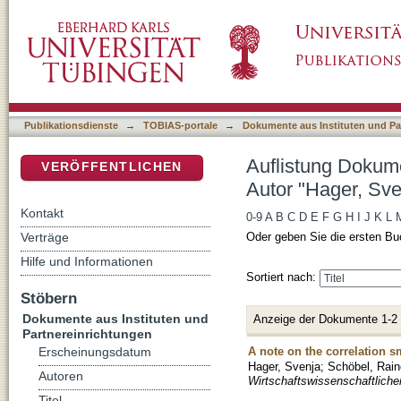
Auflistung Dokumente aus Instituten und Par
DSpace Repositorium (Manakin basiert)
Publikationsdienste
→
TOBIAS-portale
→
Dokumente aus Instituten und Pa
Auflistung Dokume
VERÖFFENTLICHEN
Autor "Hager, Sve
Kontakt
0-9
A
B
C
D
E
F
G
H
I
J
K
L
Verträge
Oder geben Sie die ersten Bu
Hilfe und Informationen
Sortiert nach:
Stöbern
Dokumente aus Instituten und
Anzeige der Dokumente 1-2
Partnereinrichtungen
A note on the correlation s
Erscheinungsdatum
Hager, Svenja
;
Schöbel, Rain
Autoren
Wirtschaftswissenschaftliche
Titel