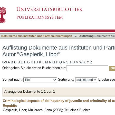
Instituten und Partnereinrichtungen nach Autor
asiert)
Dokumente aus Instituten und Partnereinrichtungen
→
Auflistung Dokumente aus
Auflistung Dokumente aus Instituten und Par
Autor "Gaspierik, Libor"
0-9
A
B
C
D
E
F
G
H
I
J
K
L
M
N
O
P
Q
R
S
T
U
V
W
X
Y
Z
Oder geben Sie die ersten Buchstaben ein:
Sortiert nach:
Sortierung:
Ergebniss
Anzeige der Dokumente 1-1 von 1
Criminological aspects of delinquency of juvenile and criminality of t
Republic
Gaspierik, Libor
;
Müllerová, Jana
(
2008
)
;
Teil eines Buches