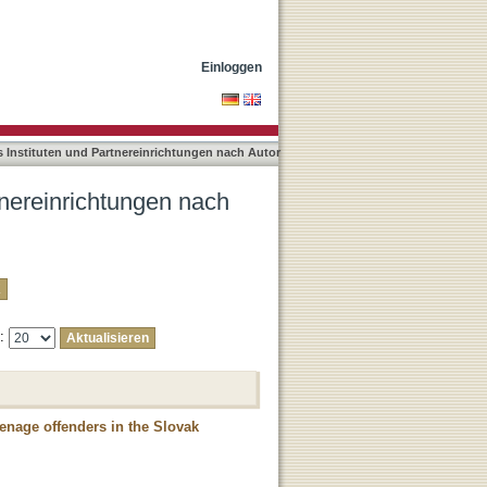
 "Gaspierik, Libor"
Einloggen
 Instituten und Partnereinrichtungen nach Autor
tnereinrichtungen nach
e:
eenage offenders in the Slovak