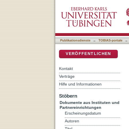
Auflistung Dokumente aus 
DSpace Repositorium (Manakin b
Publikationsdienste
→
TOBIAS-portale
→
VERÖFFENTLICHEN
Kontakt
Verträge
Hilfe und Informationen
Stöbern
Dokumente aus Instituten und
Partnereinrichtungen
Erscheinungsdatum
Autoren
Titel