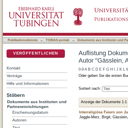
Auflistung Dokumente aus Instituten und Par
DSpace Repositorium (Manakin basiert)
Publikationsdienste
→
TOBIAS-portale
→
Dokumente aus Instituten und Pa
Auflistung Dokume
VERÖFFENTLICHEN
Autor "Gässlein, 
Kontakt
0-9
A
B
C
D
E
F
G
H
I
J
K
L
Verträge
Oder geben Sie die ersten Bu
Hilfe und Informationen
Sortiert nach:
Stöbern
Dokumente aus Instituten und
Anzeige der Dokumente 1-1
Partnereinrichtungen
Interreligiöse Feiern von 
Erscheinungsdatum
Jeggle-Merz, Birgit
;
Gässlein,
Autoren
Titel