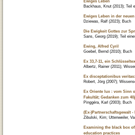
Ewiges Leben
Backhaus, Knut
(
2013
)
;
Teil
Ewiges Leben in der neuen 
Dziewas, Ralf
(
2023
)
;
Buch
Die Ewigkeit Gottes zur Sp
Sans, Georg
(
2019
)
;
Teil ein
Ewing, Alfred Cyril
Goebel, Bernd
(
2010
)
;
Buch
Ex 33,7-11, ein Schlüsselte
Albertz, Rainer
(
2011
)
;
Wissen
Ex disceptationibus veritas
Robert, Jörg
(
2007
)
;
Wissensch
Ex Oriente lux : vom Sinn 
Fakultät; Gedanken zum 40
Pinggéra, Karl
(
2003
)
;
Buch
(Ex-)Partnerschaftsgewalt -
Zibulski, Kim
;
Uttenweiler, V
Examining the black box of 
education practices