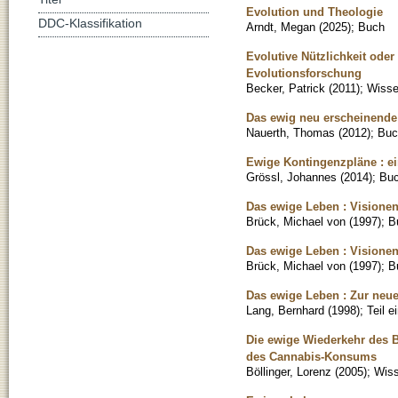
Evolution und Theologie
DDC-Klassifikation
Arndt, Megan
(
2025
)
;
Buch
Evolutive Nützlichkeit ode
Evolutionsforschung
Becker, Patrick
(
2011
)
;
Wissen
Das ewig neu erscheinende 
Nauerth, Thomas
(
2012
)
;
Buc
Ewige Kontingenzpläne : ei
Grössl, Johannes
(
2014
)
;
Bu
Das ewige Leben : Visione
Brück, Michael von
(
1997
)
;
B
Das ewige Leben : Visione
Brück, Michael von
(
1997
)
;
B
Das ewige Leben : Zur neue
Lang, Bernhard
(
1998
)
;
Teil 
Die ewige Wiederkehr des B
des Cannabis-Konsums
Böllinger, Lorenz
(
2005
)
;
Wiss