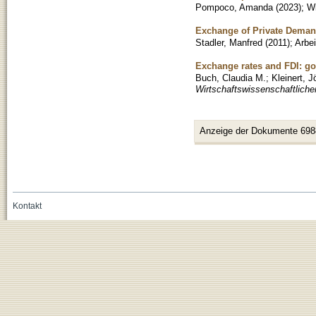
Pompoco, Amanda
(
2023
)
;
Wi
Exchange of Private Deman
Stadler, Manfred
(
2011
)
;
Arbei
Exchange rates and FDI: goo
Buch, Claudia M.
;
Kleinert, J
Wirtschaftswissenschaftliche
Anzeige der Dokumente 698
Kontakt