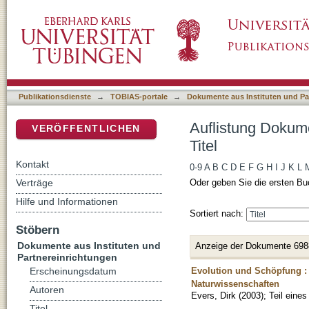
Auflistung Dokumente aus Instituten und Part
DSpace Repositorium (Manakin basiert)
Publikationsdienste
→
TOBIAS-portale
→
Dokumente aus Instituten und Pa
Auflistung Dokume
VERÖFFENTLICHEN
Titel
Kontakt
0-9
A
B
C
D
E
F
G
H
I
J
K
L
Verträge
Oder geben Sie die ersten Bu
Hilfe und Informationen
Sortiert nach:
Stöbern
Dokumente aus Instituten und
Anzeige der Dokumente 698
Partnereinrichtungen
Evolution und Schöpfung :
Erscheinungsdatum
Naturwissenschaften
Autoren
Evers, Dirk
(
2003
)
;
Teil eine
Titel