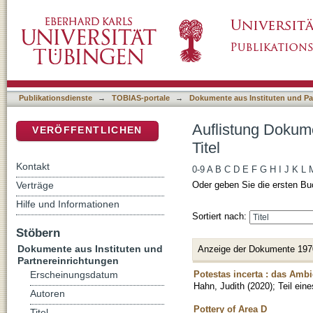
Auflistung Dokumente aus Instituten und Part
DSpace Repositorium (Manakin basiert)
Publikationsdienste
→
TOBIAS-portale
→
Dokumente aus Instituten und Pa
Auflistung Dokume
VERÖFFENTLICHEN
Titel
Kontakt
0-9
A
B
C
D
E
F
G
H
I
J
K
L
Verträge
Oder geben Sie die ersten Bu
Hilfe und Informationen
Sortiert nach:
Stöbern
Dokumente aus Instituten und
Anzeige der Dokumente 197
Partnereinrichtungen
Potestas incerta : das Amb
Erscheinungsdatum
Hahn, Judith
(
2020
)
;
Teil ein
Autoren
Pottery of Area D
Titel