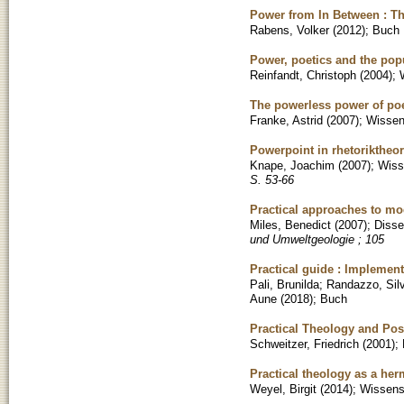
Power from In Between : The
Rabens, Volker
(
2012
)
;
Buch
Power, poetics and the pop
Reinfandt, Christoph
(
2004
)
;
The powerless power of poet
Franke, Astrid
(
2007
)
;
Wissens
Powerpoint in rhetoriktheor
Knape, Joachim
(
2007
)
;
Wisse
S. 53-66
Practical approaches to mo
Miles, Benedict
(
2007
)
;
Disse
und Umweltgeologie ; 105
Practical guide : Implementi
Pali, Brunilda
;
Randazzo, Silv
Aune
(
2018
)
;
Buch
Practical Theology and Po
Schweitzer, Friedrich
(
2001
)
;
Practical theology as a her
Weyel, Birgit
(
2014
)
;
Wissensc