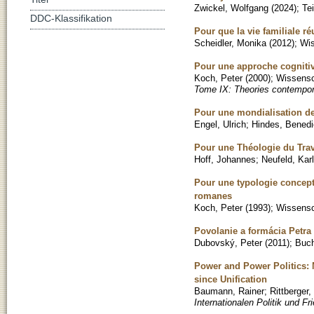
Zwickel, Wolfgang
(
2024
)
;
Te
DDC-Klassifikation
Pour que la vie familiale ré
Scheidler, Monika
(
2012
)
;
Wis
Pour une approche cogniti
Koch, Peter
(
2000
)
;
Wissensch
Tome IX: Theories contempor
Pour une mondialisation de 
Engel, Ulrich
;
Hindes, Benedi
Pour une Théologie du Tra
Hoff, Johannes
;
Neufeld, Karl
Pour une typologie concep
romanes
Koch, Peter
(
1993
)
;
Wissensch
Povolanie a formácia Petra
Dubovský, Peter
(
2011
)
;
Buc
Power and Power Politics: 
since Unification
Baumann, Rainer
;
Rittberger,
Internationalen Politik und F