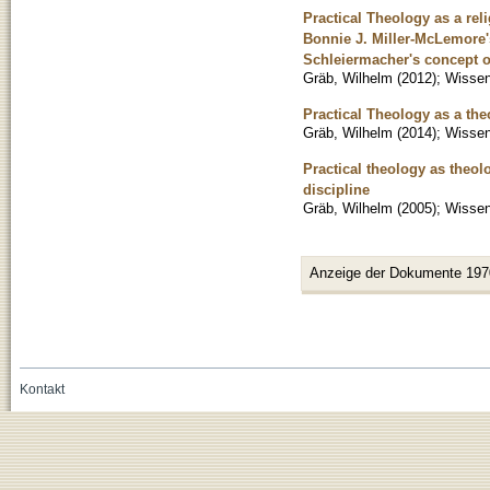
Practical Theology as a rel
Bonnie J. Miller-McLemore'
Schleiermacher's concept o
Gräb, Wilhelm
(
2012
)
;
Wissens
Practical Theology as a the
Gräb, Wilhelm
(
2014
)
;
Wissens
Practical theology as theol
discipline
Gräb, Wilhelm
(
2005
)
;
Wissens
Anzeige der Dokumente 197
Kontakt