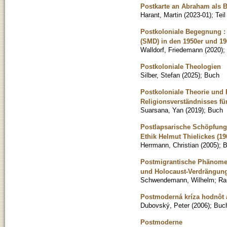
Postkarte an Abraham als 
Harant, Martin
(
2023-01
)
;
Tei
Postkoloniale Begegnung : 
(SMD) in den 1950er und 19
Walldorf, Friedemann
(
2020
)
;
Postkoloniale Theologien
Silber, Stefan
(
2025
)
;
Buch
Postkoloniale Theorie und 
Religionsverständnisses fü
Suarsana, Yan
(
2019
)
;
Buch
Postlapsarische Schöpfung
Ethik Helmut Thielickes (19
Herrmann, Christian
(
2005
)
;
B
Postmigrantische Phänomen
und Holocaust-Verdrängun
Schwendemann, Wilhelm
;
Ra
Postmoderná kríza hodnôt 
Dubovský, Peter
(
2006
)
;
Buc
Postmoderne