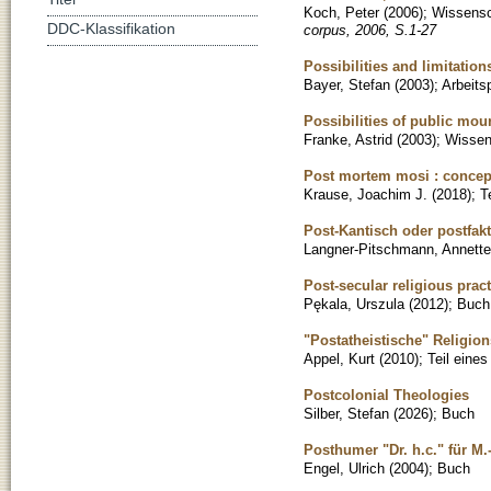
Koch, Peter
(
2006
)
;
Wissensch
DDC-Klassifikation
corpus, 2006, S.1-27
Possibilities and limitatio
Bayer, Stefan
(
2003
)
;
Arbeits
Possibilities of public mou
Franke, Astrid
(
2003
)
;
Wissens
Post mortem mosi : concept
Krause, Joachim J.
(
2018
)
;
T
Post-Kantisch oder postfak
Langner-Pitschmann, Annette
Post-secular religious pract
Pękala, Urszula
(
2012
)
;
Buch
"Postatheistische" Religion
Appel, Kurt
(
2010
)
;
Teil eine
Postcolonial Theologies
Silber, Stefan
(
2026
)
;
Buch
Posthumer "Dr. h.c." für M
Engel, Ulrich
(
2004
)
;
Buch