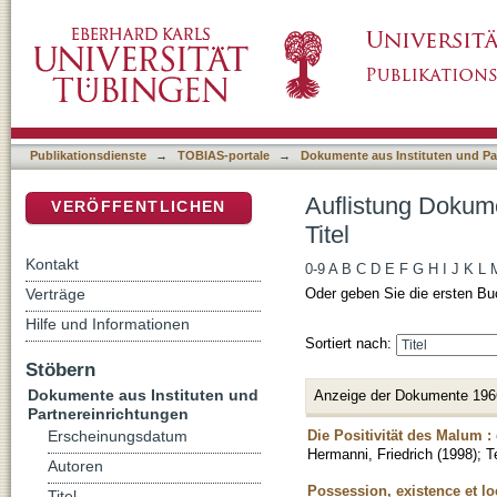
Auflistung Dokumente aus Instituten und Part
DSpace Repositorium (Manakin basiert)
Publikationsdienste
→
TOBIAS-portale
→
Dokumente aus Instituten und Pa
Auflistung Dokume
VERÖFFENTLICHEN
Titel
Kontakt
0-9
A
B
C
D
E
F
G
H
I
J
K
L
Verträge
Oder geben Sie die ersten Bu
Hilfe und Informationen
Sortiert nach:
Stöbern
Dokumente aus Instituten und
Anzeige der Dokumente 196
Partnereinrichtungen
Die Positivität des Malum : 
Erscheinungsdatum
Hermanni, Friedrich
(
1998
)
;
T
Autoren
Possession, existence et loc
Titel