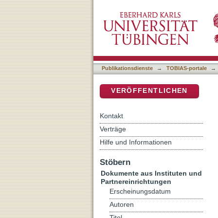
Auflistung Dokumente aus 
DSpace Repositorium (Manakin b
Publikationsdienste
→
TOBIAS-portale
→
VERÖFFENTLICHEN
Kontakt
Verträge
Hilfe und Informationen
Stöbern
Dokumente aus Instituten und
Partnereinrichtungen
Erscheinungsdatum
Autoren
Titel