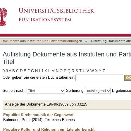
Instituten und Partnereinrichtungen nach Titel
asiert)
Dokumente aus Instituten und Partnereinrichtungen
→
Auflistung Dokumente aus 
Auflistung Dokumente aus Instituten und Par
Titel
0-9
A
B
C
D
E
F
G
H
I
J
K
L
M
N
O
P
Q
R
S
T
U
V
W
X
Y
Z
Oder geben Sie die ersten Buchstaben ein:
Sortiert nach:
Sortierung:
Ergebniss
Anzeige der Dokumente 19640-19659 von 33215
Populäre Kirchenmusik der Gegenwart
Bubmann, Peter
(
2014
)
;
Teil eines Buches
Populäre Kultur und Religion : ein Literaturbericht