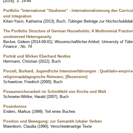
(2016), S. 19-44
Portfolio "International "Studieren" - Internationalisierung des Curri
und Integration
Kilian-Yasin, Katharina
(
2013
)
;
Buch
;
Tübinger Beiträge zur Hochschuldidakti
The Portfolio Structure of German Households: A Multinomial Fracti
unobserved Heterogeneity
Becker, Gideon
(
2014-09-01
)
;
Wissenschaftlicher Artikel
;
University of Tüb
Finance ; No. 74
Porträt und Wirken Eberhard Nestles
Herrmann, Christian
(
2012
)
;
Buch
Porzelt, Burkard, Jugendliche Intensiverfahrungen : Qualitativ-empir
religionspädagogische Relevanz; [Rezension]
Schweitzer, Friedrich
(
2000
)
;
Buch
Posaunenchorarbeit im Schnittfeld von Kirche und Welt
Schroeter-Wittke, Harald
(
2007
)
;
Buch
Poseidonios
Enders, Markus
(
1999
)
;
Teil eines Buches
Position und Bewegung: zur Semantik lokaler Verben
Maienborn, Claudia
(
1990
)
;
Verschiedenartige Texte