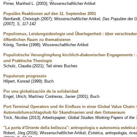
Pirner, Manfred L.
(
2003
)
;
Wissenschaftlicher Artikel
Populäre Reaktionen auf den 11. September 2001
Reinfandt, Christoph
(
2007
)
;
Wissenschaftlicher Artikel
;
Das Populäre der Ge
(2007), S, 117-142
Populismus, Leistungsideologie und Überlegenheit : über verschied
öffentlichen Raum zu thematisieren
König, Tomke
(
1998
)
;
Wissenschaftlicher Artikel
Populistische Verunglimpfung kirchlich-diakonischen Engagements : 
und Praktische Theologie
Schulz, Claudia
(
2021
)
;
Teil eines Buches
Populorum progressio
Hilpert, Konrad
(
1999
)
;
Buch
Por una globalización de la solidaridad
Engel, Ulrich
;
Martínez Contreras, Javier
(
2001
)
;
Buch
Port Terminal Operators und ihr Einfluss in einer Global Value Chai
Automobilumschlagshub für Skandinavien und den Ostseeraum
Trick, Nicolas
(
2013
)
;
Arbeitspapier
;
Global Studies Working Papers of the T
"La porta d'Oriente della bellezza": antropologia e autonomia estetica n
Robert, Jörg
(
2016
)
;
Wissenschaftlicher Artikel
;
Estetica, antropologia, rice