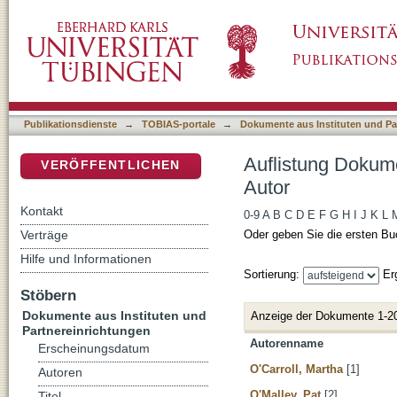
Auflistung Dokumente aus Instituten und Par
DSpace Repositorium (Manakin basiert)
Publikationsdienste
→
TOBIAS-portale
→
Dokumente aus Instituten und Pa
Auflistung Dokume
VERÖFFENTLICHEN
Autor
Kontakt
0-9
A
B
C
D
E
F
G
H
I
J
K
L
Verträge
Oder geben Sie die ersten Bu
Hilfe und Informationen
Sortierung:
Er
Stöbern
Dokumente aus Instituten und
Anzeige der Dokumente 1-2
Partnereinrichtungen
Autorenname
Erscheinungsdatum
O'Carroll, Martha
[1]
Autoren
O'Malley, Pat
[2]
Titel