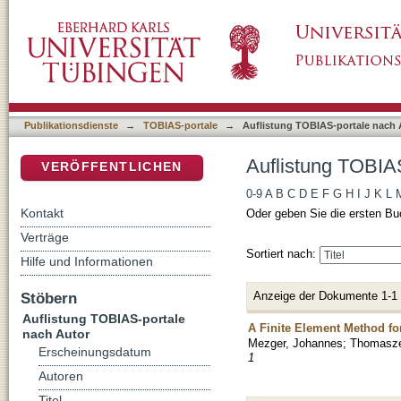
Auflistung TOBIAS-portale nach Autor "Pabs
DSpace Repositorium (Manakin basiert)
Publikationsdienste
→
TOBIAS-portale
→
Auflistung TOBIAS-portale nach 
Auflistung TOBIAS
VERÖFFENTLICHEN
0-9
A
B
C
D
E
F
G
H
I
J
K
L
Kontakt
Oder geben Sie die ersten Bu
Verträge
Sortiert nach:
Hilfe und Informationen
Anzeige der Dokumente 1-1
Stöbern
Auflistung TOBIAS-portale
A Finite Element Method fo
nach Autor
Mezger, Johannes
;
Thomasze
Erscheinungsdatum
1
Autoren
Titel