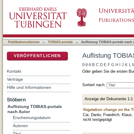
Auflistung TOBIAS-portale nach Autor "Cai, 
DSpace Repositorium (Manakin basiert)
Publikationsdienste
→
TOBIAS-portale
→
Auflistung TOBIAS-portale nach 
Auflistung TOBIAS
VERÖFFENTLICHEN
0-9
A
B
C
D
E
F
G
H
I
J
K
L
Kontakt
Oder geben Sie die ersten Bu
Verträge
Sortiert nach:
Hilfe und Informationen
Anzeige der Dokumente 1-1
Stöbern
Auflistung TOBIAS-portale
Vegetation change on the Tib
nach Autor
Cai, Danlu
;
Fraedrich, Klaus
;
Erscheinungsdatum
nicht textgeprägt
Autoren
Titel