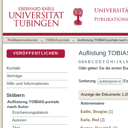
Auflistung TOBIAS-portale nach Autor
DSpace Repositorium (Manakin basiert)
Publikationsdienste
→
TOBIAS-portale
→
Auflistung TOBIAS-portale nach 
Auflistung TOBIAS
VERÖFFENTLICHEN
0-9
A
B
C
D
E
F
G
H
I
J
K
L
Kontakt
Oder geben Sie die ersten Bu
Verträge
Sortierung:
Er
Hilfe und Informationen
Anzeige der Dokumente 1-2
Stöbern
Auflistung TOBIAS-portale
Autorenname
nach Autor
Eadie, Douglas
[1]
Erscheinungsdatum
Earle, Rod
[2]
Autoren
Titel