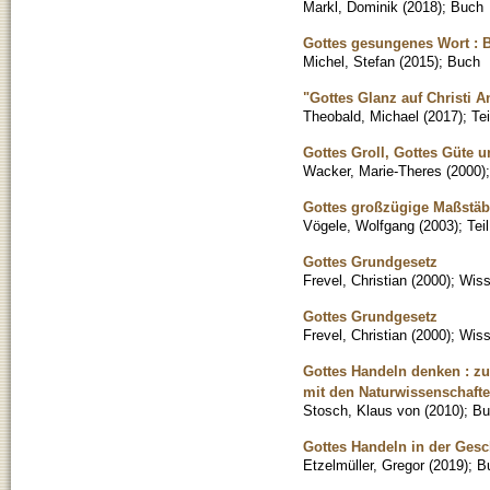
Markl, Dominik
(
2018
)
;
Buch
Gottes gesungenes Wort : B
Michel, Stefan
(
2015
)
;
Buch
"Gottes Glanz auf Christi An
Theobald, Michael
(
2017
)
;
Te
Gottes Groll, Gottes Güte 
Wacker, Marie-Theres
(
2000
)
Gottes großzügige Maßstäb
Vögele, Wolfgang
(
2003
)
;
Tei
Gottes Grundgesetz
Frevel, Christian
(
2000
)
;
Wiss
Gottes Grundgesetz
Frevel, Christian
(
2000
)
;
Wiss
Gottes Handeln denken : z
mit den Naturwissenschaft
Stosch, Klaus von
(
2010
)
;
Bu
Gottes Handeln in der Gesch
Etzelmüller, Gregor
(
2019
)
;
B