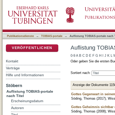
Auflistung TOBIAS-portale nach Titel
DSpace Repositorium (Manakin basiert)
Publikationsdienste
→
TOBIAS-portale
→
Auflistung TOBIAS-portale nach T
Auflistung TOBIAS
VERÖFFENTLICHEN
0-9
A
B
C
D
E
F
G
H
I
J
K
L
Kontakt
Oder geben Sie die ersten Bu
Verträge
Sortiert nach:
Hilfe und Informationen
Anzeige der Dokumente 115
Stöbern
Auflistung TOBIAS-portale
Gottes Gegenwart in seinem
nach Titel
Söding, Thomas
(
2017
)
;
Wiss
Erscheinungsdatum
Gottes Geheimnis sichtbar 
Autoren
Söding, Thomas
(
2008
)
;
Wiss
Titel