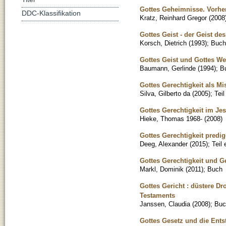
Gottes Geheimnisse. Vorh
DDC-Klassifikation
Kratz, Reinhard Gregor
(
2008
Gottes Geist - der Geist de
Korsch, Dietrich
(
1993
)
;
Buch
Gottes Geist und Gottes We
Baumann, Gerlinde
(
1994
)
;
B
Gottes Gerechtigkeit als M
Silva, Gilberto da
(
2005
)
;
Tei
Gottes Gerechtigkeit im Je
Hieke, Thomas 1968-
(
2008
)
Gottes Gerechtigkeit predig
Deeg, Alexander
(
2015
)
;
Teil
Gottes Gerechtigkeit und G
Markl, Dominik
(
2011
)
;
Buch
Gottes Gericht : düstere D
Testaments
Janssen, Claudia
(
2008
)
;
Buc
Gottes Gesetz und die Ent