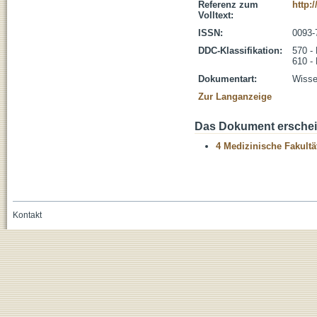
Referenz zum
http:
Volltext:
ISSN:
0093-
DDC-Klassifikation:
570 -
610 -
Dokumentart:
Wissen
Zur Langanzeige
Das Dokument erschein
4 Medizinische Fakultä
Kontakt