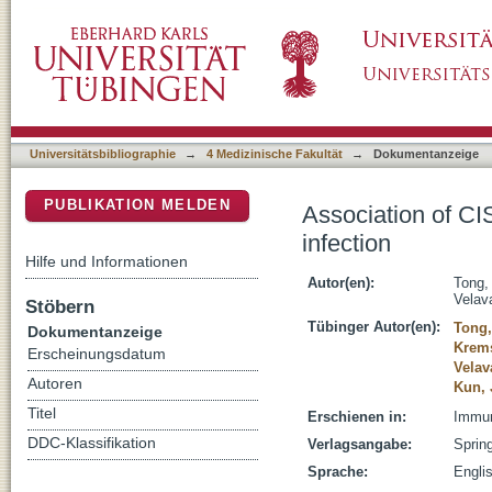
Association of CISH-292A/T genetic variant wi
DSpace Repositorium (Manakin basiert)
Universitätsbibliographie
→
4 Medizinische Fakultät
→
Dokumentanzeige
PUBLIKATION MELDEN
Association of CIS
infection
Hilfe und Informationen
Autor(en):
Tong,
Velava
Stöbern
Tübinger Autor(en):
Tong
Dokumentanzeige
Krems
Erscheinungsdatum
Velav
Autoren
Kun, 
Titel
Erschienen in:
Immun
DDC-Klassifikation
Verlagsangabe:
Sprin
Sprache:
Engli