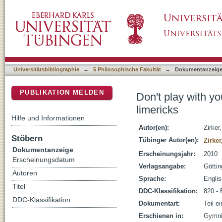
Don't play with your food? : Edward Lear's 
DSpace Repositorium (Manakin basiert)
Universitätsbibliographie
→
5 Philosophische Fakultät
→
Dokumentanzeig
PUBLIKATION MELDEN
Don't play with y
limericks
Hilfe und Informationen
Autor(en):
Zirker
Stöbern
Tübinger Autor(en):
Zirker
Dokumentanzeige
Erscheinungsjahr:
2010
Erscheinungsdatum
Verlagsangabe:
Göttin
Autoren
Sprache:
Engli
Titel
DDC-Klassifikation:
820 - 
DDC-Klassifikation
Dokumentart:
Teil e
Erschienen in:
Gymnic