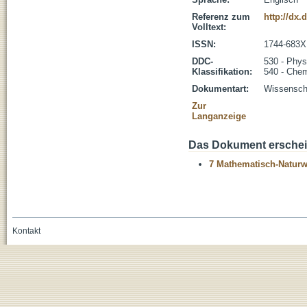
Referenz zum
http://dx
Volltext:
ISSN:
1744-683X
DDC-
530 - Phys
Klassifikation:
540 - Che
Dokumentart:
Wissenscha
Zur
Langanzeige
Das Dokument erschein
7 Mathematisch-Naturwi
Kontakt