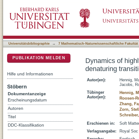
Dynamics of highly concentrated protein solut
DSpace Repositorium (Manakin basiert)
Universitätsbibliographie
→
7 Mathematisch-Naturwissenschaftliche Fakultät
PUBLIKATION MELDEN
Dynamics of highl
denaturing transit
Hilfe und Informationen
Autor(en):
Hennig, M
Jacobs, Ro
Stöbern
Tübinger
Hennig, M
Dokumentanzeige
Autor(en):
Roosen-Ru
Erscheinungsdatum
Zhang, Fa
Autoren
Zorn, Ste
Schreiber
Titel
Erschienen in:
Soft Matte
DDC-Klassifikation
Verlagsangabe:
Royal Soc
Sprache:
Englisch