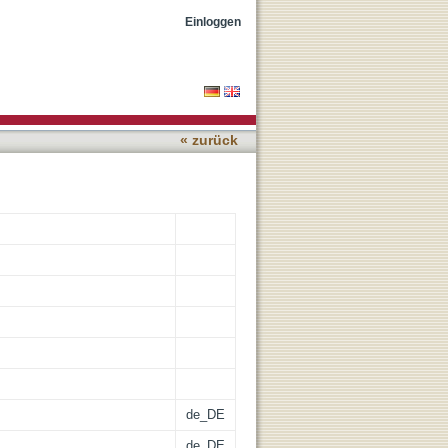
paganda, Stimmen zum
Einloggen
« zurück
de_DE
de_DE