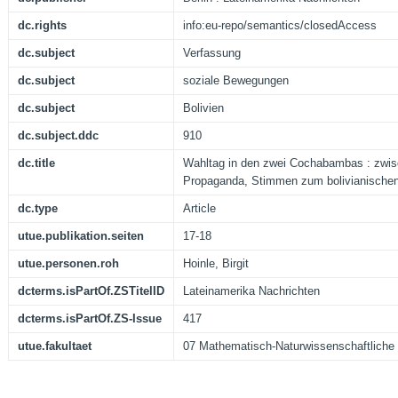
dc.rights
info:eu-repo/semantics/closedAccess
dc.subject
Verfassung
dc.subject
soziale Bewegungen
dc.subject
Bolivien
dc.subject.ddc
910
dc.title
Wahltag in den zwei Cochabambas : zwis
Propaganda, Stimmen zum bolivianische
dc.type
Article
utue.publikation.seiten
17-18
utue.personen.roh
Hoinle, Birgit
dcterms.isPartOf.ZSTitelID
Lateinamerika Nachrichten
dcterms.isPartOf.ZS-Issue
417
utue.fakultaet
07 Mathematisch-Naturwissenschaftliche 