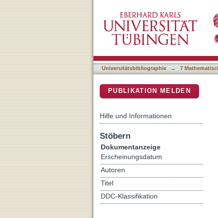
Wahltag in den zwei Coc
DSpace Repositorium (Manakin b
bolivianischen Referend
Universitätsbibliographie
→
7 Mathematisc
PUBLIKATION MELDEN
Hilfe und Informationen
Stöbern
Dokumentanzeige
Erscheinungsdatum
Autoren
Titel
DDC-Klassifikation