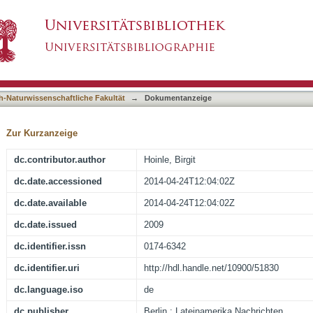
habambas : zwischen Argumentation und Pro
asiert)
um
h-Naturwissenschaftliche Fakultät
→
Dokumentanzeige
Zur Kurzanzeige
dc.contributor.author
Hoinle, Birgit
dc.date.accessioned
2014-04-24T12:04:02Z
dc.date.available
2014-04-24T12:04:02Z
dc.date.issued
2009
dc.identifier.issn
0174-6342
dc.identifier.uri
http://hdl.handle.net/10900/51830
dc.language.iso
de
dc.publisher
Berlin : Lateinamerika Nachrichten