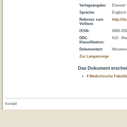
Verlagsangabe:
Elsevier
Sprache:
Englisch
Referenz zum
http://dx
Volltext:
ISSN:
0886-33
DDC-
610 - Me
Klassifikation:
Dokumentart:
Wissensch
Zur Langanzeige
Das Dokument erschein
4 Medizinische Fakultä
Kontakt