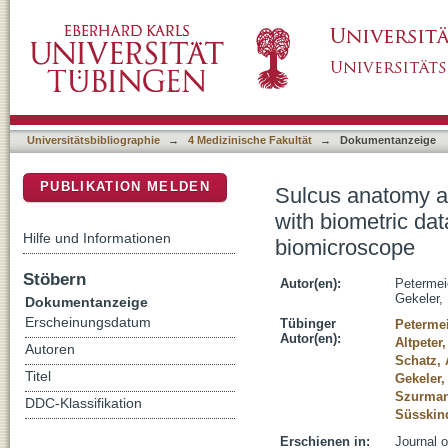
Sulcus anatomy and diameter in pseudophakic
DSpace Repositorium (Manakin basiert)
Evaluation with a 50 MHz ultrasound biomic
Universitätsbibliographie
→
4 Medizinische Fakultät
→
Dokumentanzeige
PUBLIKATION MELDEN
Sulcus anatomy an
with biometric da
Hilfe und Informationen
biomicroscope
Stöbern
Autor(en):
Petermeie
Gekeler, 
Dokumentanzeige
Erscheinungsdatum
Tübinger
Petermei
Autor(en):
Altpeter
Autoren
Schatz,
Titel
Gekeler,
Szurman
DDC-Klassifikation
Süsskind
Erschienen in:
Journal o