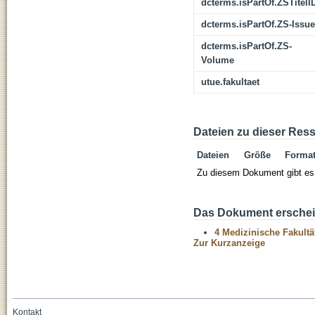
dcterms.isPartOf.ZSTitelI
dcterms.isPartOf.ZS-Issue
dcterms.isPartOf.ZS-
Volume
utue.fakultaet
Dateien zu dieser Res
Dateien
Größe
Forma
Zu diesem Dokument gibt es 
Das Dokument erschein
4 Medizinische Fakultä
Zur Kurzanzeige
Kontakt