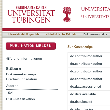
Adenocarcinoma arising in a cystic duplicatio
DSpace Repositorium (Manakin basiert)
literature
Universitätsbibliographie
→
4 Medizinische Fakultät
→
Dokumentanzeige
PUBLIKATION MELDEN
Zur Kurzanzeige
dc.contributor.author
Hilfe und Informationen
dc.contributor.author
Stöbern
dc.contributor.author
Dokumentanzeige
dc.contributor.author
Erscheinungsdatum
Autoren
dc.date.accessioned
Titel
dc.date.available
DDC-Klassifikation
dc.date.issued
dc.identifier.issn