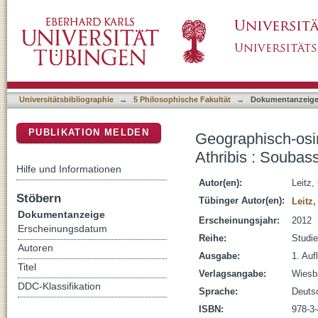
Geographisch-osirianische Prozessionen aus 
DSpace Repositorium (Manakin basiert)
Soubassementstudien II
Universitätsbibliographie
→
5 Philosophische Fakultät
→
Dokumentanzeig
PUBLIKATION MELDEN
Geographisch-osi
Athribis : Soubas
Hilfe und Informationen
Autor(en):
Leitz,
Stöbern
Tübinger Autor(en):
Leitz,
Dokumentanzeige
Erscheinungsjahr:
2012
Erscheinungsdatum
Reihe:
Studie
Autoren
Ausgabe:
1. Aufl
Titel
Verlagsangabe:
Wiesb
DDC-Klassifikation
Sprache:
Deuts
ISBN:
978-3