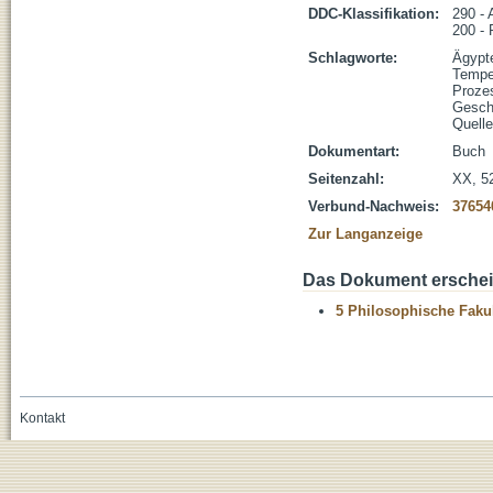
DDC-Klassifikation:
290 - 
200 - 
Schlagworte:
Ägypt
Tempe
Proze
Geschi
Quelle
Dokumentart:
Buch
Seitenzahl:
XX, 526
Verbund-Nachweis:
37654
Zur Langanzeige
Das Dokument erschein
5 Philosophische Fakul
Kontakt