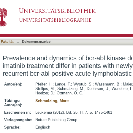
f bcr-abl kinase domain mutations during imatin
asiert)
osed and recurrent bcr-abl positive acute lymp
 Fakultät
→
Dokumentanzeige
Prevalence and dynamics of bcr-abl kinase d
imatinib treatment differ in patients with new
recurrent bcr-abl positive acute lymphoblasti
Autor(en):
Pfeifer, H.
;
Lange, T.
;
Wystub, S.
;
Wassmann, B.
;
Maier,
Stelljes, M.
;
Schmalzing, M.
;
Duehrsen, U.
;
Wunderle, L
Hoelzer, D.
;
Ottmann, O. G.
Tübinger
Schmalzing, Marc
Autor(en):
Erschienen in:
Leukemia (2012), Bd. 26, H. 7, S. 1475-1481
Verlagsangabe:
Nature Publishing Group
Sprache:
Englisch