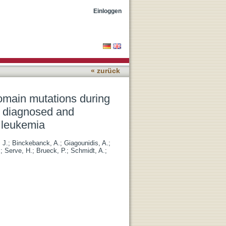
ib treatment differ in
Einloggen
hoblastic leukemia
« zurück
omain mutations during
ly diagnosed and
c leukemia
 J.
;
Binckebanck, A.
;
Giagounidis, A.
;
.
;
Serve, H.
;
Brueck, P.
;
Schmidt, A.
;