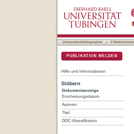
Prevalence and dynamics o
DSpace Repositorium (Manakin b
patients with newly diagn
Universitätsbibliographie
→
4 Medizinische
PUBLIKATION MELDEN
Hilfe und Informationen
Stöbern
Dokumentanzeige
Erscheinungsdatum
Autoren
Titel
DDC-Klassifikation