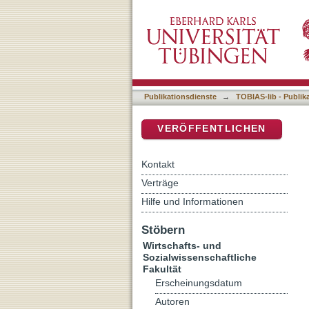
Selbst- und Fremdbeschre
DSpace Repositorium (Manakin b
Extremsport-Begriffs aus 
Extremsportler sowie de
Publikationsdienste
→
TOBIAS-lib - Publik
VERÖFFENTLICHEN
Kontakt
Verträge
Hilfe und Informationen
Stöbern
Wirtschafts- und
Sozialwissenschaftliche
Fakultät
Erscheinungsdatum
Autoren