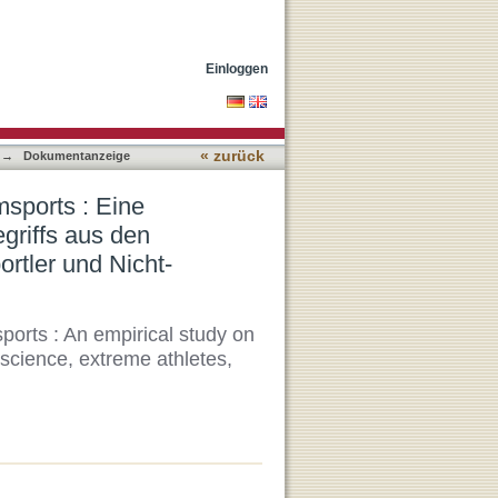
Untersuchung des
sportler und Nicht-
Einloggen
« zurück
→
Dokumentanzeige
sports : Eine
griffs aus den
rtler und Nicht-
sports : An empirical study on
 science, extreme athletes,