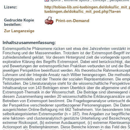
Lizenz:
http://tobias-lib.uni-tuebingen.de/doku/lic_mi
tuebingen.de/doku/lic_mit_pod.php?la=en
Gedruckte Kopie
Print-on-Demand
bestellen:
Zur Langanzeige
Inhaltszusammenfassung:
Extremsportliche Phänomene rücken seit etwa drei Jahrzehnten verstärkt in
Forschung und der Massenmedien. Trotzdem ist der Extremsport-Begriff inn
zufriedenstellend geklärt. Vor diesem Hintergrund zielt die vorliegende spo
explorative Klärung des Begriffs Extremsport. Dabei wird berücksichtigt, da
und Bewertungen der extremsportlichen Praktiken verbunden ist und die B
jeweiligen Perspektive beeinflusst werden. Als theoretische Rahmenkonzep
Luhmann und der Integrale Ansatz nach Wilber herangezogen. Die methodisch
Prototypenmodells und der Theorie der sozialen Repräsentationen. Die emp
Teilstudien. Die Literaturanalyse steht für die wissenschaftliche Perspekti
Inhaltsanalyse von 143 Beiträgen einen Überblick über die allgemeine und d
Extremsport-Thematik in der Wissenschaft. Die Beiträge sind überwiegend i
diesem Zusammenhang werden 20 wissenschaftliche Erklärungsansätze un
Betreiben von Extremsport bestimmt. Die Fragebogenanalyse untersucht d
der Perspektive verschiedener sportbezogener Personengruppen. Die Daten b
ausgerichteten Online-Befragung mit 662 Teilnehmern. Von besonderem Inter
selbstkategorisierten Extremsportler (n = 187). Ihre Angaben zur begrifflich
eine faktoren- und clusteranalytisch gestützte Unterteilung und Bezeichnun
extremer Risikosport, (b) extremer Ausdauersport, (c) extremer Abenteuerspo
Actionsport als Breitenphänomen. Diese Bereiche können in das Feld des S