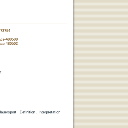
-73754
ace-480508
ace-480502
t
auersport , Definition , Interpretation ,