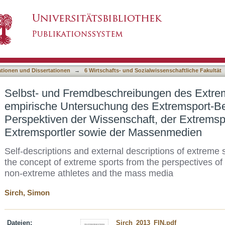
ibungen des Extremsports : Eine empirische 
asiert)
den Perspektiven der Wissenschaft, der Extrem
r Massenmedien
ationen und Dissertationen
→
6 Wirtschafts- und Sozialwissenschaftliche Fakultät
Selbst- und Fremdbeschreibungen des Extrem
empirische Untersuchung des Extremsport-Be
Perspektiven der Wissenschaft, der Extremspo
Extremsportler sowie der Massenmedien
Self-descriptions and external descriptions of extreme 
the concept of extreme sports from the perspectives of
non-extreme athletes and the mass media
Sirch, Simon
Dateien:
Sirch_2013_FIN.pdf