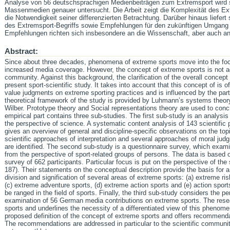
Analyse von 56 deutschsprachigen Medienbeiträgen zum Extremsport wird sc
Massenmedien genauer untersucht. Die Arbeit zeigt die Komplexität des E
die Notwendigkeit seiner differenzierten Betrachtung. Darüber hinaus liefer
des Extremsport-Begriffs sowie Empfehlungen für den zukünftigen Umgang 
Empfehlungen richten sich insbesondere an die Wissenschaft, aber auch an 
Abstract:
Since about three decades, phenomena of extreme sports move into the focu
increased media coverage. However, the concept of extreme sports is not adeq
community. Against this background, the clarification of the overall concept
present sport-scientific study. It takes into account that this concept of is
value judgments on extreme sporting practices and is influenced by the part
theoretical framework of the study is provided by Luhmann’s systems theory
Wilber. Prototype theory and Social representations theory are used to con
empirical part contains three sub-studies. The first sub-study is an analysi
the perspective of science. A systematic content analysis of 143 scientific
gives an overview of general and discipline-specific observations on the topi
scientific approaches of interpretation and several approaches of moral ju
are identified. The second sub-study is a questionnaire survey, which exam
from the perspective of sport-related groups of persons. The data is based on
survey of 662 participants. Particular focus is put on the perspective of the
187). Their statements on the conceptual description provide the basis for a 
division and signification of several areas of extreme sports: (a) extreme ri
(c) extreme adventure sports, (d) extreme action sports and (e) action spor
be ranged in the field of sports. Finally, the third sub-study considers the 
examination of 56 German media contributions on extreme sports. The rese
sports and underlines the necessity of a differentiated view of this phenom
proposed definition of the concept of extreme sports and offers recommendati
The recommendations are addressed in particular to the scientific community