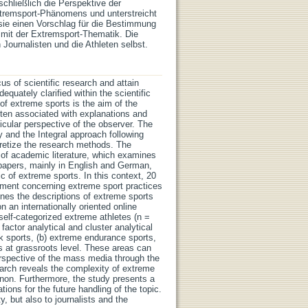
hließlich die Perspektive der
xtremsport-Phänomens und unterstreicht
t sie einen Vorschlag für die Bestimmung
mit der Extremsport-Thematik. Die
Journalisten und die Athleten selbst.
s of scientific research and attain
uately clarified within the scientific
 of extreme sports is the aim of the
 often associated with explanations and
icular perspective of the observer. The
 and the Integral approach following
cretize the research methods. The
s of academic literature, which examines
 papers, mainly in English and German,
c of extreme sports. In this context, 20
dgment concerning extreme sport practices
ines the descriptions of extreme sports
 an internationally oriented online
 self-categorized extreme athletes (n =
factor analytical and cluster analytical
sk sports, (b) extreme endurance sports,
ts at grassroots level. These areas can
perspective of the mass media through the
arch reveals the complexity of extreme
enon. Furthermore, the study presents a
ons for the future handling of the topic.
, but also to journalists and the