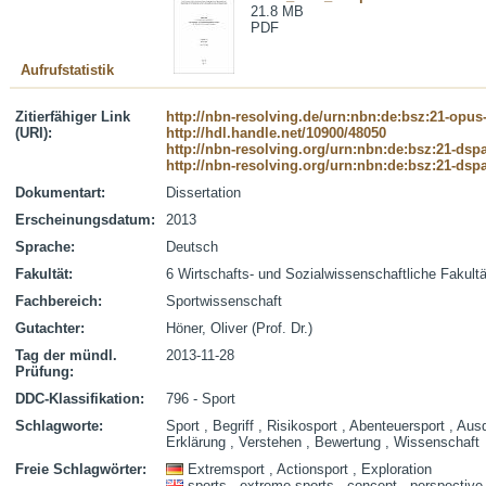
21.8 MB
PDF
Aufrufstatistik
Zitierfähiger Link
http://nbn-resolving.de/urn:nbn:de:bsz:21-opus
(URI):
http://hdl.handle.net/10900/48050
http://nbn-resolving.org/urn:nbn:de:bsz:21-dsp
http://nbn-resolving.org/urn:nbn:de:bsz:21-dsp
Dokumentart:
Dissertation
Erscheinungsdatum:
2013
Sprache:
Deutsch
Fakultät:
6 Wirtschafts- und Sozialwissenschaftliche Fakultä
Fachbereich:
Sportwissenschaft
Gutachter:
Höner, Oliver (Prof. Dr.)
Tag der mündl.
2013-11-28
Prüfung:
DDC-Klassifikation:
796 - Sport
Schlagworte:
Sport , Begriff , Risikosport , Abenteuersport , Ausd
Erklärung , Verstehen , Bewertung , Wissenschaft
Freie Schlagwörter:
Extremsport , Actionsport , Exploration
sports , extreme sports , concept , perspective